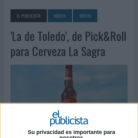
EL PUBLICISTA
VIDEOS
VIDEOS
'La de Toledo', de Pick&Roll
para Cerveza La Sagra
Su privacidad es importante para
5 DE MAYO DE 2026
nosotros