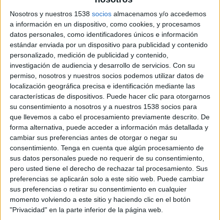
Nosotros y nuestros 1538
socios
almacenamos y/o accedemos
FICHA TÉCNICA
a información en un dispositivo, como cookies, y procesamos
datos personales, como identificadores únicos e información
Anunciante: Cerveza La Sagra
estándar enviada por un dispositivo para publicidad y contenido
Scetor: Bebidas alcohólicas y cervezas
personalizado, medición de publicidad y contenido,
Agencia Branding: LaCía
investigación de audiencia y desarrollo de servicios.
Con su
Acción: Rediseño de la identidad visual de marca
permiso, nosotros y nuestros socios podemos utilizar datos de
Año: 2026
localización geográfica precisa e identificación mediante las
Agencia PR: AcentoenlaCé
características de dispositivos. Puede hacer clic para otorgarnos
Agencia creativa: pick&roll
su consentimiento a nosotros y a nuestros 1538 socios para
Título: La de Toledo
que llevemos a cabo el procesamiento previamente descrito. De
forma alternativa, puede acceder a información más detallada y
cambiar sus preferencias antes de otorgar o negar su
consentimiento.
Tenga en cuenta que algún procesamiento de
sus datos personales puede no requerir de su consentimiento,
pero usted tiene el derecho de rechazar tal procesamiento. Sus
preferencias se aplicarán solo a este sitio web. Puede cambiar
sus preferencias o retirar su consentimiento en cualquier
momento volviendo a este sitio y haciendo clic en el botón
"Privacidad" en la parte inferior de la página web.