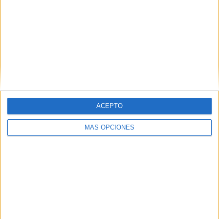
ARTÍCULOS ALEATORIOS
ACEPTO
MÁS OPCIONES
06/08/2026
Frigo y UNIQLO lanzan una