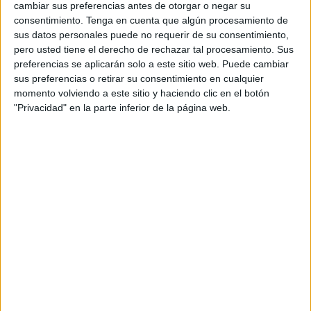
cambiar sus preferencias antes de otorgar o negar su
Zenith, a un “océano infinito”, donde cada vez
consentimiento.
Tenga en cuenta que algún procesamiento de
existe más cantidad y profundidad de datos. La
sus datos personales puede no requerir de su consentimiento,
riqueza que éstos aportan nos permite llegar a
pero usted tiene el derecho de rechazar tal procesamiento. Sus
entornos que antes eran impensables para el ser
preferencias se aplicarán solo a este sitio web. Puede cambiar
humano. Tanto es así que ya
el 30% de las
sus preferencias o retirar su consentimiento en cualquier
grandes empresas está monetizando los
momento volviendo a este sitio y haciendo clic en el botón
datos y vendiéndolos
para utilizarlos como una
"Privacidad" en la parte inferior de la página web.
especie de activo que les aporta valor. Es más, en
muchos casos,
éstos revierten más interés
económico que los propios productos y
servicios
para los que la empresa fue creada.
“Desde el punto de vista empresarial, es algo
paradójico que hace pensar en el valor actual que
tiene la monetización del dato”, situaba Faus.
Desde el punto de vista más humano, también se
producen cosas sorprendentes en torno al dato:
según un estudio de Gartner,
en el año 2022 las
herramientas que tenemos a nuestro
alrededor van a conocer más sobre nuestro