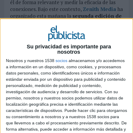
él de forma relevante y medir la eficacia de las
conexiones. Bajo este contexto,
Zenith Media
ha
organizado esta mañana la
segunda edición de
Datecnoligencia
, un encuentro inspirador que
propone claves para abordar el futuro en el que
ya estamos inmersos. El evento tiene un carácter
inspirador para comprender el mundo de los
Su privacidad es importante para
datos y qué hacer con ellos para obtener los
nosotros
resultados propuestos, explorando nuevas
Nosotros y nuestros 1538
socios
almacenamos y/o accedemos
oportunidades y resolviendo los desafíos más
a información en un dispositivo, como cookies, y procesamos
complejos. “Datecnoligencia pretende ser un foro
datos personales, como identificadores únicos e información
en el que nos juntemos para inspirarnos, con
estándar enviada por un dispositivo para publicidad y contenido
ponentes de máximo nivel, en el nuevo entorno y
personalizado, medición de publicidad y contenido,
liderar la comunicación publicitaria donde los
investigación de audiencia y desarrollo de servicios.
Con su
datos, la tecnología y la inteligencia son la clave”,
permiso, nosotros y nuestros socios podemos utilizar datos de
iniciaba Fernando Rodríguez Varona, CEO de
localización geográfica precisa e identificación mediante las
características de dispositivos. Puede hacer clic para otorgarnos
Publicis Media.
su consentimiento a nosotros y a nuestros 1538 socios para
que llevemos a cabo el procesamiento previamente descrito. De
Cada vez el mundo de los datos se parece, como
forma alternativa, puede acceder a información más detallada y
comentaba Javier Faus, director de estrategia de