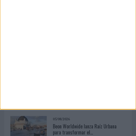
06/08/2026
Siete de cada diez empresas
españolas no integran la...
04/08/2026
‘El Match Perfecto del Verano’, de
Crush para Maxibon
03/08/2026
El Real Betis invita a los aficionados a
diseñar su próxima ...
05/08/2026
Beon Worldwide lanza Raíz Urbana
para transformar el...