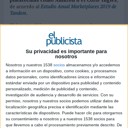
de acuerdo al
Estudio Anual Marketplaces 2019 de
Tandem
.
El dato también aumenta respecto a los
eShoppers
que han hecho uso de este tipo de
portales. Así, un 96% de los compradores online –
o lo que es lo mismo:
18 millones de
españoles- firma haber sido cliente en algún
Su privacidad es importante para
nosotros
momento y haber invertido una media de 50
euros por compra
, realizando
Nosotros y nuestros 1538
socios
almacenamos y/o accedemos
aproximadamente una al mes, lo que supone un
a información en un dispositivo, como cookies, y procesamos
gasto medio anual de 557 euros
.
datos personales, como identificadores únicos e información
estándar enviada por un dispositivo para publicidad y contenido
personalizado, medición de publicidad y contenido,
Respecto al uso,
9 de cada 10 compradores
investigación de audiencia y desarrollo de servicios.
Con su
online buscan información en estos canales
,
permiso, nosotros y nuestros socios podemos utilizar datos de
que en muchos casos se fomenta por los
localización geográfica precisa e identificación mediante las
comentarios de los clientes (donde el 70% opina
características de dispositivos. Puede hacer clic para otorgarnos
sobre los productos de Amazon) y, de estos, tres
su consentimiento a nosotros y a nuestros 1538 socios para
cuartas partes acaban finalizando la compra en el
que llevemos a cabo el procesamiento previamente descrito. De