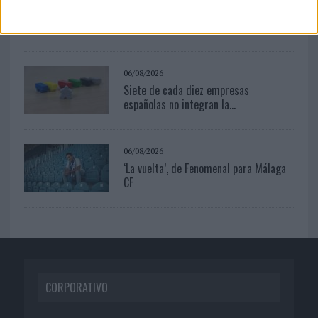
Movistar apela a la ilusión de las
aficiones para el...
06/08/2026
Siete de cada diez empresas
españolas no integran la...
06/08/2026
‘La vuelta’, de Fenomenal para Málaga
CF
CORPORATIVO