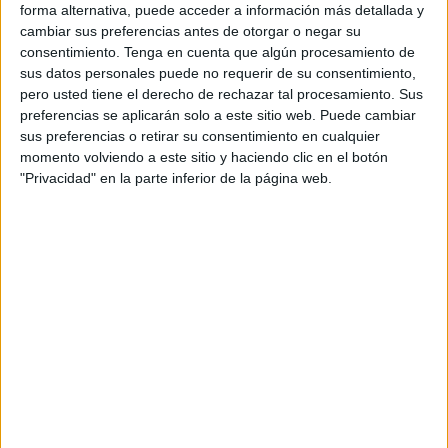
mismo canal.
forma alternativa, puede acceder a información más detallada y
cambiar sus preferencias antes de otorgar o negar su
Tres cuartos de los compradores adquieren
consentimiento.
Tenga en cuenta que algún procesamiento de
productos de electrónica, seguido por moda
sus datos personales puede no requerir de su consentimiento,
(61%) e informática (59%).
pero usted tiene el derecho de rechazar tal procesamiento. Sus
preferencias se aplicarán solo a este sitio web. Puede cambiar
Por último, en el análisis realizado del perfil del
sus preferencias o retirar su consentimiento en cualquier
usuario de
marketplace
, es una persona de unos
momento volviendo a este sitio y haciendo clic en el botón
"Privacidad" en la parte inferior de la página web.
40 años, en pareja, con hijos, ávido usuario de
redes sociales (principalmente Facebook), y que
reside principalmente en áreas metropolitanas.
De hecho, uno de cada cuatro compradores
reside en Madrid y Barcelona.
Amazon, el rey de los
marketplaces
Amazon se ha convertido por derecho propio en
el portal de compra favorito de millones de
personas, algo que está teniendo un tremendo
impacto en todo el sector del retail así como en