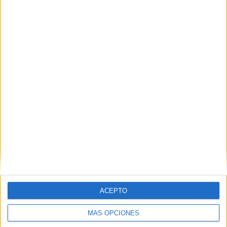
pero todavía tiene pendiente superar uno de sus
principales desafíos, la construcción de
confianza.
IMPRIMIR
TWEET
SHARE
SHARE
ACEPTO
ENVIAR
MÁS OPCIONES