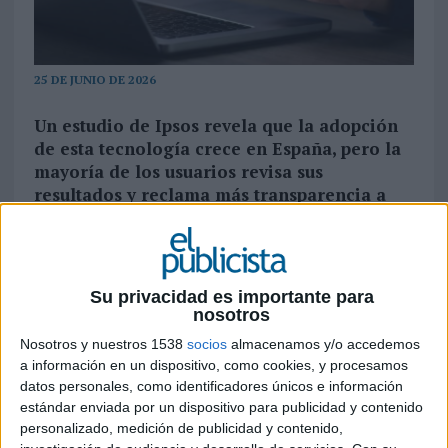
25 DE JUNIO DE 2026
Un estudio de Ipsos revela que la adopción
de esta tecnología crece en España, pero la
mayoría de los usuarios revisa sus
resultados y reclama más transparencia a
empresas e instituciones
La inteligencia artificial ya forma parte de la
rutina de seis de cada diez españoles, pero su
Su privacidad es importante para
adopción sigue marcada por la cautela. Así lo
nosotros
refleja la quinta edición del informe 'Monitor de
Nosotros y nuestros 1538
socios
almacenamos y/o accedemos
IA 2026', elaborado por Ipsos, que concluye que
a información en un dispositivo, como cookies, y procesamos
el uso de estas herramientas se ha normalizado
datos personales, como identificadores únicos e información
en España pese a que persisten importantes
estándar enviada por un dispositivo para publicidad y contenido
dudas sobre su fiabilidad y su impacto social.
personalizado, medición de publicidad y contenido,