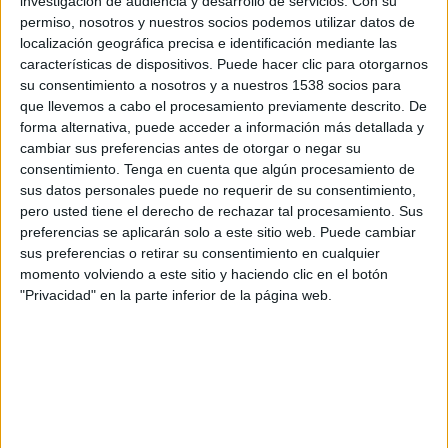
investigación de audiencia y desarrollo de servicios.
Con su
Según el estudio, el 60% de los ciudadanos utiliza
permiso, nosotros y nuestros socios podemos utilizar datos de
herramientas de inteligencia artificial de forma
localización geográfica precisa e identificación mediante las
habitual. Sin embargo, la confianza en sus
características de dispositivos. Puede hacer clic para otorgarnos
resultados todavía es limitada: el 62% de los
su consentimiento a nosotros y a nuestros 1538 socios para
usuarios asegura que revisa sistemáticamente las
que llevemos a cabo el procesamiento previamente descrito. De
forma alternativa, puede acceder a información más detallada y
respuestas o trabajos generados por estas
cambiar sus preferencias antes de otorgar o negar su
plataformas antes de utilizarlos.
consentimiento.
Tenga en cuenta que algún procesamiento de
sus datos personales puede no requerir de su consentimiento,
La investigación apunta a una relación marcada
pero usted tiene el derecho de rechazar tal procesamiento. Sus
por el pragmatismo. Aunque existe cierto
preferencias se aplicarán solo a este sitio web. Puede cambiar
escepticismo, la mayoría de los españoles
sus preferencias o retirar su consentimiento en cualquier
considera que los beneficios de la inteligencia
momento volviendo a este sitio y haciendo clic en el botón
artificial superan a sus inconvenientes. En
"Privacidad" en la parte inferior de la página web.
concreto, el 54% opina que los productos y
servicios que incorporan esta tecnología aportan
más ventajas que riesgos
.
España mantiene el entusiasmo por la IA
El informe sitúa a España entre los países