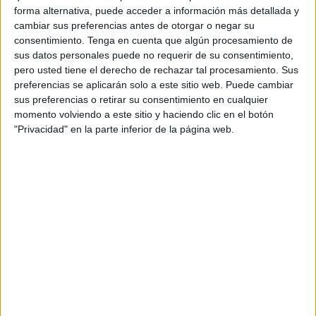
forma alternativa, puede acceder a información más detallada y
tendencias y aprendizajes", elaborado por IAB
cambiar sus preferencias antes de otorgar o negar su
Spain en colaboración con Epsilon Technologies,
consentimiento.
Tenga en cuenta que algún procesamiento de
que cifra en 18.899 millones las visualizaciones
sus datos personales puede no requerir de su consentimiento,
registradas por las marcas en redes sociales
pero usted tiene el derecho de rechazar tal procesamiento. Sus
durante el último año, un 17% más que en el
preferencias se aplicarán solo a este sitio web. Puede cambiar
ejercicio anterior.
sus preferencias o retirar su consentimiento en cualquier
momento volviendo a este sitio y haciendo clic en el botón
El estudio, basado en el análisis de 1.163 marcas y
"Privacidad" en la parte inferior de la página web.
3.777 perfiles sociales en España, revela, sin
embargo, una caída del 16% en las interacciones
pese al incremento de la visibilidad. Según sus
autores, este comportamiento responde a un
ecosistema cada vez más saturado
, en el que
el volumen de contenidos se ha multiplicado por
5,2 y la fragmentación de canales ha crecido un
73%.
Ante este escenario, el informe concluye que
el
reto para las marcas ya no consiste en