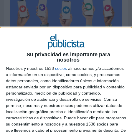
30 DE JUNIO DE 2026
Su privacidad es importante para
nosotros
Un informe de IAB Spain y Epsilon
Nosotros y nuestros 1538
socios
almacenamos y/o accedemos
Technologies apunta a un cambio de modelo
a información en un dispositivo, como cookies, y procesamos
en la comunicación de las marcas, que
datos personales, como identificadores únicos e información
pasan del "always on" a estrategias basadas
estándar enviada por un dispositivo para publicidad y contenido
en hitos y experiencias para captar la
personalizado, medición de publicidad y contenido,
atención de los usuarios
investigación de audiencia y desarrollo de servicios.
Con su
permiso, nosotros y nuestros socios podemos utilizar datos de
Las redes sociales siguen ganando alcance en
localización geográfica precisa e identificación mediante las
España, pero captar la atención de los usuarios
características de dispositivos. Puede hacer clic para otorgarnos
resulta cada vez más complejo. Así lo refleja el
su consentimiento a nosotros y a nuestros 1538 socios para
informe "Marcas y Atención Social 2026: datos,
que llevemos a cabo el procesamiento previamente descrito. De