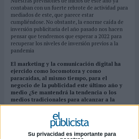
Nuestras previsiones de inicios de este año ya
contaban con un fuerte rebrote de actividad para
mediados de este, que parece estar
cumpliéndose. No obstante, la enorme caída de
inversión publicitaria del año pasado nos hacen
pensar que tendremos que esperar a 2022 para
recuperar los niveles de inversión previos a la
pandemia
El marketing y la comunicación digital ha
ejercido como locomotora y como
paracaídas, al mismo tiempo, para el
negocio de la publicidad este último año y
medio ¿Se mantendrá la tendencia o los
medios tradicionales para alcanzar a la
audiencia recuperarán su posición en el mix
de medios, desde el punto de vista de la
inversión?
Los canales digitales se han comportado como un
Su privacidad es importante para
medio refugio durante toda la pandemia, aunque