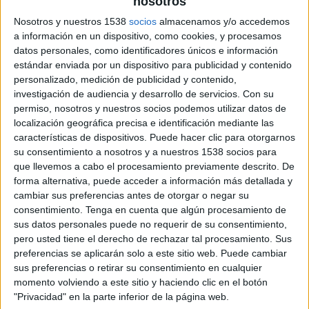
nosotros
ha ocurrido algo parecido también con la
Televisión. Juntos han sido los dos medios del
Nosotros y nuestros 1538
socios
almacenamos y/o accedemos
a información en un dispositivo, como cookies, y procesamos
‘confinamiento’, con un crecimiento de consumo
datos personales, como identificadores únicos e información
muy significativo, aunque eso tampoco les ha
estándar enviada por un dispositivo para publicidad y contenido
impedido perder inversión.
personalizado, medición de publicidad y contenido,
investigación de audiencia y desarrollo de servicios.
Con su
En nuestra opinión, la pandemia ha acelerado
permiso, nosotros y nuestros socios podemos utilizar datos de
cambios que ya venían produciéndose desde hace
localización geográfica precisa e identificación mediante las
tiempo. Las redes sociales, las plataformas de
características de dispositivos. Puede hacer clic para otorgarnos
video en ‘streaming’, y sobre todo ‘marketplaces’
su consentimiento a nosotros y a nuestros 1538 socios para
y ‘ecommerces’ han disparado su ritmo de
que llevemos a cabo el procesamiento previamente descrito. De
adopción entre los consumidores españoles. No
forma alternativa, puede acceder a información más detallada y
obstante, la televisión y el resto de los medios
cambiar sus preferencias antes de otorgar o negar su
tradicionales van a seguir jugando un papel
consentimiento.
Tenga en cuenta que algún procesamiento de
sus datos personales puede no requerir de su consentimiento,
crucial, especialmente en la construcción ‘upper
pero usted tiene el derecho de rechazar tal procesamiento. Sus
funnel’ de las marcas. La publicidad y los
preferencias se aplicarán solo a este sitio web. Puede cambiar
contenidos de la televisión lineal continúan
sus preferencias o retirar su consentimiento en cualquier
demostrando ser los más efectivos en la
momento volviendo a este sitio y haciendo clic en el botón
generación de posicionamiento de marca, sobre
"Privacidad" en la parte inferior de la página web.
todo cuando se trata de hacerlo de manera