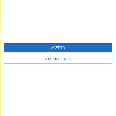
ARTÍCULOS ALEATORIOS
ACEPTO
MÁS OPCIONES
06/08/2026
System1 nombra a Kimberly