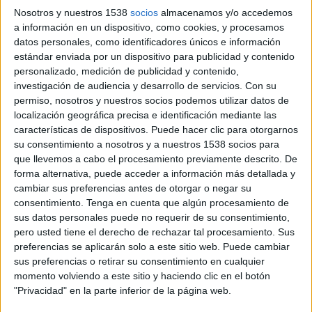
Nosotros y nuestros 1538
socios
almacenamos y/o accedemos
El director y fotógrafo brasileño
Vellas
a información en un dispositivo, como cookies, y procesamos
apuesta por la productora
Blur
para su
datos personales, como identificadores únicos e información
representación como director en el sector
estándar enviada por un dispositivo para publicidad y contenido
creativo español
personalizado, medición de publicidad y contenido,
investigación de audiencia y desarrollo de servicios.
Con su
Vellas comenzó a trabajar en creatividad
permiso, nosotros y nuestros socios podemos utilizar datos de
publicitaria como director de arte de DM9DDB y
localización geográfica precisa e identificación mediante las
características de dispositivos. Puede hacer clic para otorgarnos
Ogilvy&Mather. Trabajó como Motion Designer y
su consentimiento a nosotros y a nuestros 1538 socios para
comenzó a dirigir películas de animación. Al cabo
que llevemos a cabo el procesamiento previamente descrito. De
de 3 años, decidió adentrarse en el mundo de la
forma alternativa, puede acceder a información más detallada y
dirección de ficción y dirigió la película de
cambiar sus preferencias antes de otorgar o negar su
apertura de los VMB (Video Music Brazil) para
consentimiento.
Tenga en cuenta que algún procesamiento de
MTV. Después de esta experiencia, Vellas se
sus datos personales puede no requerir de su consentimiento,
familiarizó con las cámaras y en 2013 dirigió su
pero usted tiene el derecho de rechazar tal procesamiento. Sus
primera película para Leica, uno de sus spots más
preferencias se aplicarán solo a este sitio web. Puede cambiar
reconocibles y más galardonados. Ese mismo año,
sus preferencias o retirar su consentimiento en cualquier
recibió el premio “Saatchi Saatchi New Director”.
momento volviendo a este sitio y haciendo clic en el botón
"Privacidad" en la parte inferior de la página web.
Durante su trayectoria como director, Vellas ha