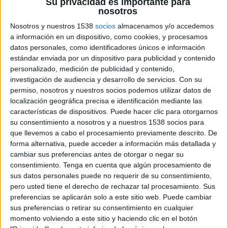
Su privacidad es importante para
como para las properties del deporte (clubes,
nosotros
ligas, federaciones, eventos, etc.”.
Nosotros y nuestros 1538
socios
almacenamos y/o accedemos
“El patrocinio deportivo es una herramienta muy
a información en un dispositivo, como cookies, y procesamos
eficiente para las empresas que entienden esta
datos personales, como identificadores únicos e información
estándar enviada por un dispositivo para publicidad y contenido
práctica como una inversión estratégica y, por
personalizado, medición de publicidad y contenido,
esta razón, la desestacionalización de la
investigación de audiencia y desarrollo de servicios.
Con su
activación (puesta en marcha de acciones
permiso, nosotros y nuestros socios podemos utilizar datos de
complementarias por parte del patrocinador), la
localización geográfica precisa e identificación mediante las
deslocalización de la activación de patrocinio, los
características de dispositivos. Puede hacer clic para otorgarnos
naming rights (la asociación de una marca
su consentimiento a nosotros y a nuestros 1538 socios para
comercial a una property) o la verticalización de
que llevemos a cabo el procesamiento previamente descrito. De
los paquetes de patrocinio son también claves del
forma alternativa, puede acceder a información más detallada y
éxito”, consideraba el profesional.
cambiar sus preferencias antes de otorgar o negar su
consentimiento.
Tenga en cuenta que algún procesamiento de
En cuanto al apartado de innovación, Cantó ha
sus datos personales puede no requerir de su consentimiento,
destacado que, durante los próximos años,
el
pero usted tiene el derecho de rechazar tal procesamiento. Sus
preferencias se aplicarán solo a este sitio web. Puede cambiar
marketing deportivo deberá incluir más
sus preferencias o retirar su consentimiento en cualquier
activamente big data, e-sports, realidad
momento volviendo a este sitio y haciendo clic en el botón
aumentada y virtual, gamificación,