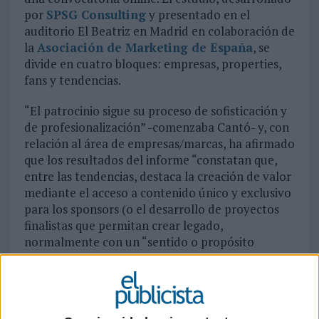
por
SPSG Consulting
y presentado en el
auditorio El Beatriz en Madrid en colaboración de
la
Asociación de Marketing de España
, se
divide en cuatro bloques: empresas, properties,
fans y tendencias.
“El patrocinio sigue su proceso de sofisticación y
de profesionalización” -comenzaba Cantó- y, con
relación al área de empresas/marcas, ha afirmado
que los resultados del informe “constatan que,
entre las tendencias, destaca la creación de valor
mediante el acceso a contenido único y exclusivo
para los sponsors (o el desarrollo de proyectos
finalistas que permitan crear legado,
normalmente con un “sentido o propósito
social”). Por otra parte, el nuevo paradigma de
acceso a contenido audiovisual relacionado con
deporte obliga a un replanteamiento del enfoque
tradicional de patrocinio, tanto para sponsors