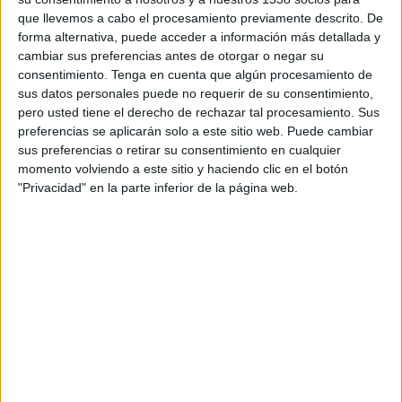
negocios malagueños como Marisquería Pelayo,
que llevemos a cabo el procesamiento previamente descrito. De
forma alternativa, puede acceder a información más detallada y
Cerrajería Daniel Martínez, Mudanzas Memudo,
cambiar sus preferencias antes de otorgar o negar su
El Palo Fútbol Club, Electro Ocasión Almayate, El
consentimiento.
Tenga en cuenta que algún procesamiento de
Camm, La Casa del Pintor o Club de Boxeo
sus datos personales puede no requerir de su consentimiento,
Málaga.
pero usted tiene el derecho de rechazar tal procesamiento. Sus
preferencias se aplicarán solo a este sitio web. Puede cambiar
La acción forma parte de la participación de
sus preferencias o retirar su consentimiento en cualquier
Freepik en El Sol, el Festival Iberoamericano de la
momento volviendo a este sitio y haciendo clic en el botón
Comunicación Publicitaria, que este año celebra
"Privacidad" en la parte inferior de la página web.
su 38 edición y que por segundo año consecutivo
acoge la ciudad de Málaga. Se enmarca bajo el
lema ‘La IA pone la buena creatividad al alcance
de cualquier marca’.