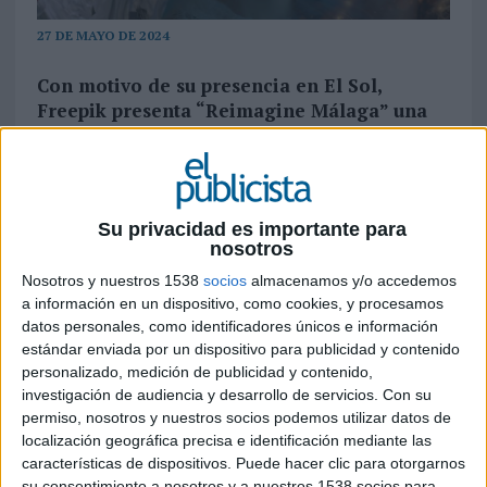
27 DE MAYO DE 2024
Con motivo de su presencia en El Sol,
Freepik presenta “Reimagine Málaga” una
reinterpretación y localización de 8
campañas de publicidad de marcas como
Nike, Adidas, Ikea, Old Spice o Volvo gracias
a la IA
Su privacidad es importante para
nosotros
Freepik
, la tecnológica de desarrollo de
Nosotros y nuestros 1538
socios
almacenamos y/o accedemos
herramientas de inteligencia artificial generativa
a información en un dispositivo, como cookies, y procesamos
y de distribución de contenidos gráficos y
datos personales, como identificadores únicos e información
audiovisuales, pone en marcha ‘Reimagine
estándar enviada por un dispositivo para publicidad y contenido
Málaga’, una exposición de carteles compuesta
personalizado, medición de publicidad y contenido,
por 8 campañas de publicidad célebres, de
investigación de audiencia y desarrollo de servicios.
Con su
grandes marcas como Adidas, Nike, Ikea, Old
permiso, nosotros y nuestros socios podemos utilizar datos de
Spice o Volvo.
localización geográfica precisa e identificación mediante las
características de dispositivos. Puede hacer clic para otorgarnos
La marca ha adaptado estas creatividades a
su consentimiento a nosotros y a nuestros 1538 socios para