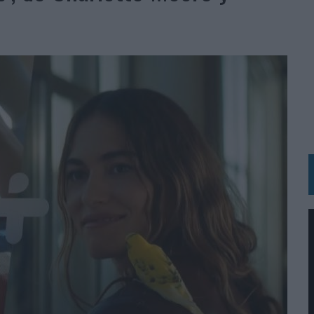
 LAS MARCAS
N IA
RÁ A PRUEBA LA CREATIVIDAD DE LAS MARCAS
N LA INFANCIA EN SU ESTRATEGIA
OS EN VERANO Y SUPERA AL MÓVIL COMO DISPOSITIVO MÁS UTILIZADO
OS ESPAÑOLES
IRECTORA COMERCIAL GLOBAL
BLE INSPIRADA EN CORNETTO, CALIPPO Y SOLERO
MAR EL PATRIMONIO HISTÓRICO EN ACTIVOS CULTURALES Y ECONÓMICOS
LA GESTIÓN DE SUS RELACIONES CON LOS MEDIOS
ARIO EN SU ÚLTIMA CAMPAÑA INTERNACIONAL
N DE MARCA A LARGO PLAZO Y LA MEDICIÓN SON DOS CARAS DE LA MISMA