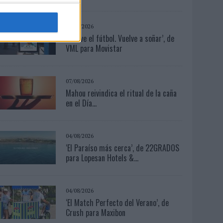
03/08/2026
‘Vuelve el fútbol. Vuelve a soñar’, de
VML para Movistar
07/08/2026
Mahou reivindica el ritual de la caña
en el Día...
04/08/2026
‘El Paraíso más cerca’, de 22GRADOS
para Lopesan Hotels &...
04/08/2026
‘El Match Perfecto del Verano’, de
Crush para Maxibon