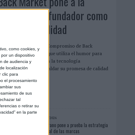
Back Market pone a la
madre de su fundador como
aval de su calidad
La compañía lanza ‘El Compromiso de Back
ivo, como cookies, y
arket’, una campaña que utiliza el humor para
por un dispositivo
eforzar la confianza en la tecnología
ón de audiencia y
eacondicionada y respaldar su promesa de calidad
de localización
 clic para
a confianza sigue...
bo el procesamiento
cambiar sus
LEER MÁS
esamiento de sus
echazar tal
erencias o retirar su
vacidad" en la parte
07/08/2026
El verano pone a prueba la estrategia
digital de las marcas