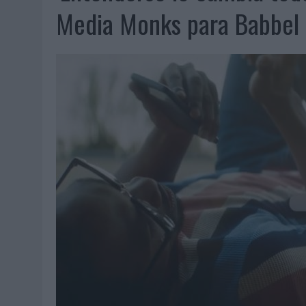
07/08/2026
|
EL VERANO PONE A PRUEBA LA ESTRATEGIA DIGITAL DE
Media Monks para Babbel
07/08/2026
|
VUELING CONVIERTE LOS RECUERDOS EN SOUVENIRS CO
07/08/2026
|
CUANDO SE APAGUE EL SOL, EL ECLIPSE DE 2026 POND
06/08/2026
|
‘LA VUELTA’, DE FENOMENAL PARA MÁLAGA CF
06/08/2026
|
SIETE DE CADA DIEZ EMPRESAS ESPAÑOLAS NO INTEGRA
06/08/2026
|
LA TELEVISIÓN SIGUE LIDERANDO EL CONSUMO DE MEDI
06/08/2026
|
EL USO DE LA IA GENERATIVA ALCANZA YA AL 62% DE L
06/08/2026
|
SYSTEM1 NOMBRA A KIMBERLY BASTONI COMO NUEVA D
06/08/2026
|
FRIGO Y UNIQLO LANZAN UNA COLECCIÓN PERSONALIZA
06/08/2026
|
LA IA ESTÁ SUBIENDO EL LISTÓN DE LA CREATIVIDAD
05/08/2026
|
BEON WORLDWIDE LANZA RAÍZ URBANA PARA TRANSFOR
05/08/2026
|
FABRA COMUNICACIÓN INCORPORA A CASONÁ Y ASUME 
05/08/2026
|
LOPESAN HOTELS & RESORTS ACERCA EL PARAÍSO CAN
05/08/2026
|
LUIS ARQUILLOS (BURGO DE ARIAS): “LA CONSTRUCCIÓ