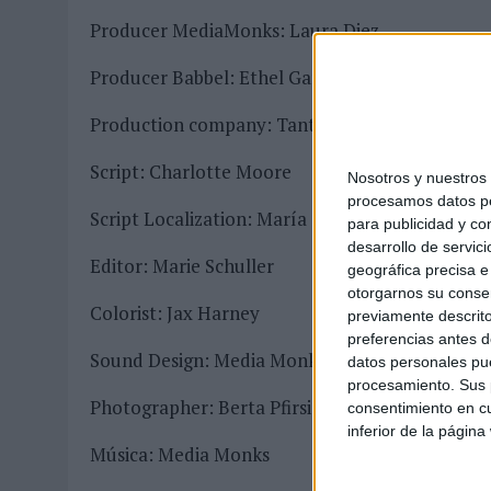
Producer MediaMonks: Laura Diez
Producer Babbel: Ethel Garrigues
Production company: Tantor Films
Script: Charlotte Moore
Nosotros y nuestro
procesamos datos per
Script Localization: María Sicilia
para publicidad y co
desarrollo de servici
Editor: Marie Schuller
geográfica precisa e 
otorgarnos su conse
Colorist: Jax Harney
previamente descrito
preferencias antes d
Sound Design: Media Monks
datos personales pue
procesamiento. Sus p
Photographer: Berta Pfirsich
consentimiento en cu
inferior de la página
Música: Media Monks