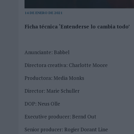
MONEDA”
14 DE ENERO DE 2021
07/08/2026
|
‘ALEXIA PUTELLAS X GALAXY Z FOLD8 – SIN LÍMITES’, 
Ficha técnica ‘Entenderse lo cambia todo’
Anunciante: Babbel
Directora creativa: Charlotte Moore
Productora: Media Monks
Director: Marie Schuller
DOP: Neus Olle
Executive producer: Bernd Out
Senior producer: Rogier Dorant Line