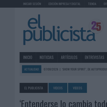
INICIAR SESIÓN
EDICIÓN IMPRESA Y DIGITAL
TIENDA
OF
INICIO
NOTICIAS
ARTÍCULOS
ENTREVISTAS
ACTUALIDAD
07/08/2026
|
‘SHOW YOUR SPIRIT’, DE AUTOPRODUC
07/08/2026
|
EL MÁLAGA CF CULMINA SU TRILOGÍA DE MARCA CON U
07/08/2026
|
MAHOU REIVINDICA EL RITUAL DE LA CAÑA EN EL DÍA IN
EL PUBLICISTA
VIDEOS
VIDEOS
07/08/2026
|
MG SPIRIT RELANZA SU MARCA CON UNA ESTRATEGIA 
‘Entenderse lo cambia tod
07/08/2026
|
PATRÓN CONVIERTE EL NUEVO SINGLE DE ARÓN PIPER EN