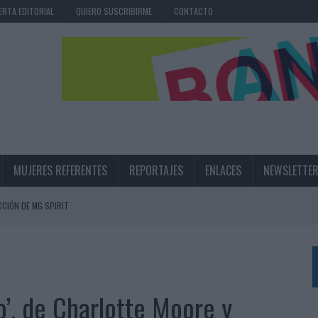
ERTA EDITORIAL
QUIERO SUSCRIBIRME
CONTACTO
MUJERES REFERENTES
REPORTAJES
ENLACES
NEWSLETTE
CIÓN DE MG SPIRIT
NA CAMPAÑA QUE CELEBRA SU REGRESO A PRIMERA DIVISIÓN
TERNACIONAL DE LA CERVEZA
360º CENTRADA EN EL ORIGEN BARCELONÉS
o’, de Charlotte Moore y
 UNA EXPERIENCIA DE MARCA EN IBIZA