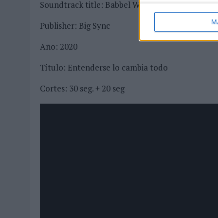
Soundtrack title: Babbel Warm Vibes
M
Publisher: Big Sync
Año: 2020
Título: Entenderse lo cambia todo
Cortes: 30 seg. + 20 seg