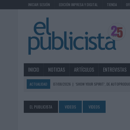
INICIAR SESIÓN
EDICIÓN IMPRESA Y DIGITAL
TIENDA
OF
INICIO
NOTICIAS
ARTÍCULOS
ENTREVISTAS
ACTUALIDAD
07/08/2026
|
‘SHOW YOUR SPIRIT’, DE AUTOPRODUC
07/08/2026
|
EL MÁLAGA CF CULMINA SU TRILOGÍA DE MARCA CON U
07/08/2026
|
MAHOU REIVINDICA EL RITUAL DE LA CAÑA EN EL DÍA IN
EL PUBLICISTA
VIDEOS
VIDEOS
07/08/2026
|
MG SPIRIT RELANZA SU MARCA CON UNA ESTRATEGIA 
07/08/2026
|
PATRÓN CONVIERTE EL NUEVO SINGLE DE ARÓN PIPER EN