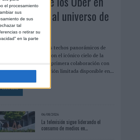
KFC convierte los Uber en
bo el procesamiento
un homenaje al universo de
cambiar sus
esamiento de sus
'Los Simpson'
echazar tal
erencias o retirar su
vacidad" en la parte
a cadena interviene los techos panorámicos de
na flota de vehículos con el icónico cielo de la
erie para presentar su primera colaboración con
isney, un menú de edición limitada disponible en...
LEER MÁS
06/08/2026
La televisión sigue liderando el
consumo de medios en...