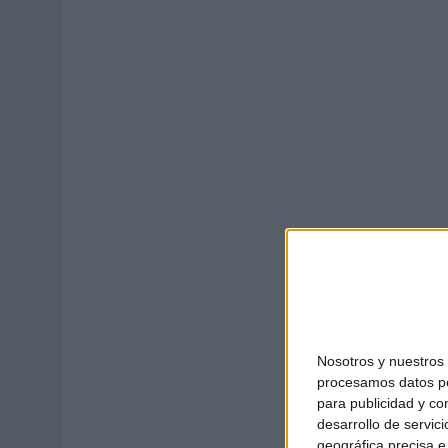
MONEDA”
07/08/2026
|
‘ALEXIA PUTELLAS X GALAXY Z FOLD8 – SIN LÍMITES’, 
Nosotros y nuestro
procesamos datos per
para publicidad y co
desarrollo de servici
geográfica precisa e 