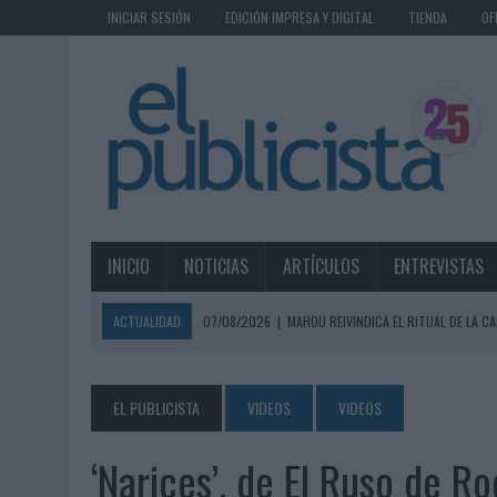
INICIAR SESIÓN
EDICIÓN IMPRESA Y DIGITAL
TIENDA
OF
INICIO
NOTICIAS
ARTÍCULOS
ENTREVISTAS
ACTUALIDAD
07/08/2026
|
MAHOU REIVINDICA EL RITUAL DE LA CA
07/08/2026
|
MG SPIRIT RELANZA SU MARCA CON UNA ESTRATEGIA 
07/08/2026
|
PATRÓN CONVIERTE EL NUEVO SINGLE DE ARÓN PIPER EN
EL PUBLICISTA
VIDEOS
VIDEOS
07/08/2026
|
EL VERANO PONE A PRUEBA LA ESTRATEGIA DIGITAL DE
‘Narices’, de El Ruso de R
07/08/2026
|
VUELING CONVIERTE LOS RECUERDOS EN SOUVENIRS CO