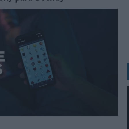
RÁ A PRUEBA LA CREATIVIDAD DE LAS MARCAS
N LA INFANCIA EN SU ESTRATEGIA
OS EN VERANO Y SUPERA AL MÓVIL COMO DISPOSITIVO MÁS UTILIZADO
OS ESPAÑOLES
IRECTORA COMERCIAL GLOBAL
BLE INSPIRADA EN CORNETTO, CALIPPO Y SOLERO
MAR EL PATRIMONIO HISTÓRICO EN ACTIVOS CULTURALES Y ECONÓMICOS
LA GESTIÓN DE SUS RELACIONES CON LOS MEDIOS
ARIO EN SU ÚLTIMA CAMPAÑA INTERNACIONAL
N DE MARCA A LARGO PLAZO Y LA MEDICIÓN SON DOS CARAS DE LA MISMA
DE CHEIL SPAIN PARA SAMSUNG ELECTRONICS IBERIA