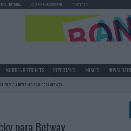
ERTA EDITORIAL
QUIERO SUSCRIBIRME
CONTACTO
MUJERES REFERENTES
REPORTAJES
ENLACES
NEWSLETTE
ÑA EN EL DÍA INTERNACIONAL DE LA CERVEZA
360º CENTRADA EN EL ORIGEN BARCELONÉS
 UNA EXPERIENCIA DE MARCA EN IBIZA
 LAS MARCAS
ocky para Betway
N IA