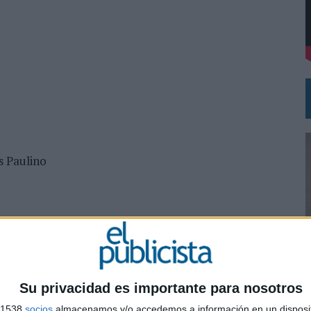
RIT
NA CAMPAÑA QUE CELEBRA SU REGRESO A PRIMERA DIVISIÓN
s Paulino
ya
i, Gabriel Ramos
Su privacidad es importante para nosotros
0
s 1538
socios
almacenamos y/o accedemos a información en un disposit