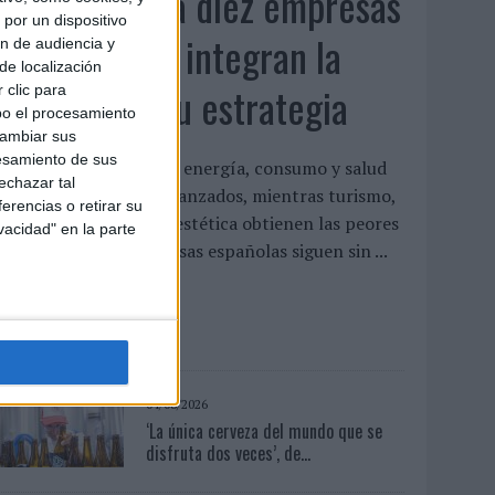
Siete de cada diez empresas
por un dispositivo
españolas no integran la
ón de audiencia y
de localización
infancia en su estrategia
 clic para
bo el procesamiento
cambiar sus
esamiento de sus
l estudio concluye que energía, consumo y salud
echazar tal
on los sectores más avanzados, mientras turismo,
erencias o retirar su
ecnología y gaming o estética obtienen las peores
vacidad" en la parte
aloraciones Las empresas españolas siguen sin ...
LEER MÁS
04/08/2026
‘La única cerveza del mundo que se
disfruta dos veces’, de...