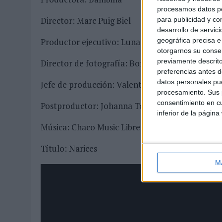
procesamos datos per
Director: Marc Puig Biel
para publicidad y co
desarrollo de servici
geográfica precisa e 
Productor ejecutivo: Luna Esquerdo
otorgarnos su conse
previamente descrito
Director de fotografía: Borja Llorens
preferencias antes d
datos personales pue
Jefe de producción: Valentina Attalla
procesamiento. Sus p
consentimiento en cu
Postproductor: Johanna Torres
inferior de la página
Música: Chaco Music Librería
Título: Narices
M