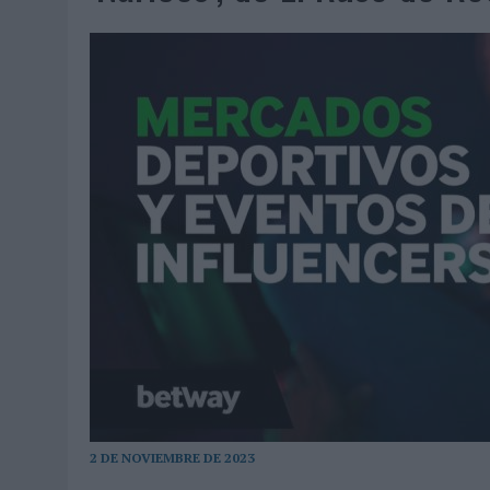
07/08/2026
|
CUANDO SE APAGUE EL SOL, EL ECLIPSE DE 2026 POND
06/08/2026
|
‘LA VUELTA’, DE FENOMENAL PARA MÁLAGA CF
06/08/2026
|
SIETE DE CADA DIEZ EMPRESAS ESPAÑOLAS NO INTEGRA
06/08/2026
|
LA TELEVISIÓN SIGUE LIDERANDO EL CONSUMO DE MEDI
06/08/2026
|
EL USO DE LA IA GENERATIVA ALCANZA YA AL 62% DE L
06/08/2026
|
SYSTEM1 NOMBRA A KIMBERLY BASTONI COMO NUEVA D
06/08/2026
|
FRIGO Y UNIQLO LANZAN UNA COLECCIÓN PERSONALIZA
06/08/2026
|
LA IA ESTÁ SUBIENDO EL LISTÓN DE LA CREATIVIDAD
05/08/2026
|
BEON WORLDWIDE LANZA RAÍZ URBANA PARA TRANSFOR
05/08/2026
|
FABRA COMUNICACIÓN INCORPORA A CASONÁ Y ASUME 
05/08/2026
|
LOPESAN HOTELS & RESORTS ACERCA EL PARAÍSO CAN
05/08/2026
|
LUIS ARQUILLOS (BURGO DE ARIAS): “LA CONSTRUCCIÓ
MONEDA”
2 DE NOVIEMBRE DE 2023
07/08/2026
|
‘ALEXIA PUTELLAS X GALAXY Z FOLD8 – SIN LÍMITES’, 