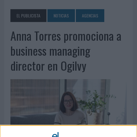
EL PUBLICISTA
NOTICIAS
AGENCIAS
Anna Torres promociona a
business managing
director en Ogilvy