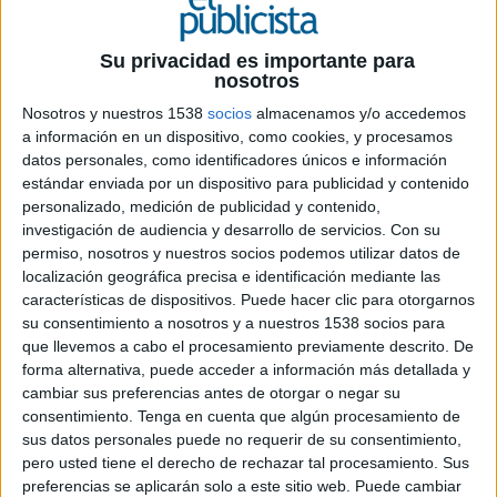
Su privacidad es importante para
nosotros
14 DE ENERO DE 2025
Nosotros y nuestros 1538
socios
almacenamos y/o accedemos
La hasta ahora client service director, con
a información en un dispositivo, como cookies, y procesamos
datos personales, como identificadores únicos e información
más de 20 años de experiencia en la
estándar enviada por un dispositivo para publicidad y contenido
compañía, se centrará en seguir
personalizado, medición de publicidad y contenido,
construyendo relaciones sólidas y mejorar
investigación de audiencia y desarrollo de servicios.
Con su
las estrategias de la agencia
permiso, nosotros y nuestros socios podemos utilizar datos de
localización geográfica precisa e identificación mediante las
Ogilvy Barcelona
anuncia la promoción de
características de dispositivos. Puede hacer clic para otorgarnos
Anna Torres al puesto de business managing
su consentimiento a nosotros y a nuestros 1538 socios para
director, un movimiento que refuerza el
que llevemos a cabo el procesamiento previamente descrito. De
compromiso de la agencia con el talento y el
forma alternativa, puede acceder a información más detallada y
desarrollo profesional interno. Torres, quien
cambiar sus preferencias antes de otorgar o negar su
hasta ahora ocupaba el cargo de client service
consentimiento.
Tenga en cuenta que algún procesamiento de
director, asume nuevas responsabilidades en un
sus datos personales puede no requerir de su consentimiento,
pero usted tiene el derecho de rechazar tal procesamiento. Sus
momento clave para la agencia.
preferencias se aplicarán solo a este sitio web. Puede cambiar