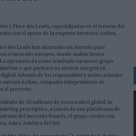
 LAS MARCAS
N IA
RÁ A PRUEBA LA CREATIVIDAD DE LAS MARCAS
dées y Place des Leads, especializadas en el terrano del
uenta con el apoyo de la empresa inversora Ardian,
N LA INFANCIA EN SU ESTRATEGIA
Place des Leads han alcanzado un acuerdo para
OS EN VERANO Y SUPERA AL MÓVIL COMO DISPOSITIVO MÁS UTILIZADO
 en el mercado europeo, donde ambas tienen
ña. La operación da como resultado un nuevo grupo
OS ESPAÑOLES
imeOne y que prestará un servicio integral en
IRECTORA COMERCIAL GLOBAL
igital. Además de los responsables y socios actuales
o entrará Ardian, compañía independiente de
BLE INSPIRADA EN CORNETTO, CALIPPO Y SOLERO
s al proyecto.
dado de 50 millones de euros a nivel global. Se
MAR EL PATRIMONIO HISTÓRICO EN ACTIVOS CULTURALES Y ECONÓMICOS
arketing prescriptivo, a través de una plataforma de
LA GESTIÓN DE SUS RELACIONES CON LOS MEDIOS
. Además del mercado francés, el grupo cuenta con
ca, Asia y América del Sur.
ARIO EN SU ÚLTIMA CAMPAÑA INTERNACIONAL
N DE MARCA A LARGO PLAZO Y LA MEDICIÓN SON DOS CARAS DE LA MISMA
Public-Idées, ha comentado: “A partir de la fusión