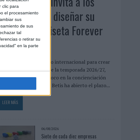
El Real Betis invita a los
 clic para
aficionados a diseñar su
bo el procesamiento
cambiar sus
próxima camiseta Forever
esamiento de sus
echazar tal
Green
erencias o retirar su
vacidad" en la parte
l club abre un concurso internacional para crear
a equipación especial de la temporada 2026/27,
ue volverá a poner el foco en la concienciación
edioambiental El Real Betis ha abierto el plazo...
LEER MÁS
06/08/2026
Siete de cada diez empresas