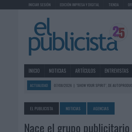
INICIAR SESIÓN
EDICIÓN IMPRESA Y DIGITAL
TIENDA
OF
INICIO
NOTICIAS
ARTÍCULOS
ENTREVISTAS
ACTUALIDAD
07/08/2026
|
‘SHOW YOUR SPIRIT’, DE AUTOPRODUC
07/08/2026
|
EL MÁLAGA CF CULMINA SU TRILOGÍA DE MARCA CON U
07/08/2026
|
MAHOU REIVINDICA EL RITUAL DE LA CAÑA EN EL DÍA IN
EL PUBLICISTA
NOTICIAS
AGENCIAS
07/08/2026
|
MG SPIRIT RELANZA SU MARCA CON UNA ESTRATEGIA 
Nace el grupo publicitari
07/08/2026
|
PATRÓN CONVIERTE EL NUEVO SINGLE DE ARÓN PIPER EN