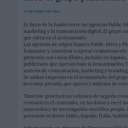
07/08/2026
|
EL VERANO PONE A PRUEBA LA ESTRATEGIA DIGITAL DE
07/08/2026
|
VUELING CONVIERTE LOS RECUERDOS EN SOUVENIRS CO
15 DE ENERO DE 2016
07/08/2026
|
CUANDO SE APAGUE EL SOL, EL ECLIPSE DE 2026 POND
Es fruto de la fusión entre las agencias Public-I
marketing y la comunicación digital. El grupo c
06/08/2026
|
‘LA VUELTA’, DE FENOMENAL PARA MÁLAGA CF
que entra en el accionariado.
06/08/2026
|
SIETE DE CADA DIEZ EMPRESAS ESPAÑOLAS NO INTEGRA
Las agencias de origen francés Public-Idées y 
06/08/2026
|
LA TELEVISIÓN SIGUE LIDERANDO EL CONSUMO DE MEDI
fusionarse y comenzar a operar conjuntamente
presencia con varias filiales, incluido en Espa
06/08/2026
|
EL USO DE LA IA GENERATIVA ALCANZA YA AL 62% DE L
publicitario que operará bajo la denominación T
06/08/2026
|
SYSTEM1 NOMBRA A KIMBERLY BASTONI COMO NUEVA D
materia de comunicación, marketing y branding d
de ambas empresas en el accionariado del grup
06/08/2026
|
FRIGO Y UNIQLO LANZAN UNA COLECCIÓN PERSONALIZA
inversión privada, que aporta 5 millones de euro
06/08/2026
|
LA IA ESTÁ SUBIENDO EL LISTÓN DE LA CREATIVIDAD
TimeOne generará un volumen de negocio consoli
05/08/2026
|
BEON WORLDWIDE LANZA RAÍZ URBANA PARA TRANSFOR
centrará en el contenido, en los datos y en el m
05/08/2026
|
FABRA COMUNICACIÓN INCORPORA A CASONÁ Y ASUME 
innovación y de investigación científica propia
presencia en Reino Unido, España, Italia, Sudáfri
05/08/2026
|
LOPESAN HOTELS & RESORTS ACERCA EL PARAÍSO CAN
05/08/2026
|
LUIS ARQUILLOS (BURGO DE ARIAS): “LA CONSTRUCCIÓ
Sylvain Gross, co-director de TimeOne y CEO de 