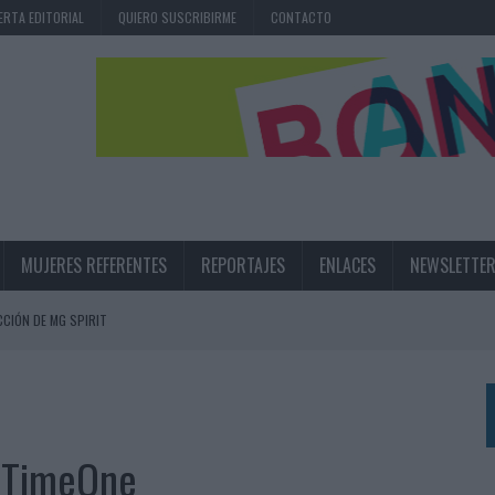
ERTA EDITORIAL
QUIERO SUSCRIBIRME
CONTACTO
MUJERES REFERENTES
REPORTAJES
ENLACES
NEWSLETTE
CIÓN DE MG SPIRIT
NA CAMPAÑA QUE CELEBRA SU REGRESO A PRIMERA DIVISIÓN
TERNACIONAL DE LA CERVEZA
360º CENTRADA EN EL ORIGEN BARCELONÉS
o TimeOne
 UNA EXPERIENCIA DE MARCA EN IBIZA