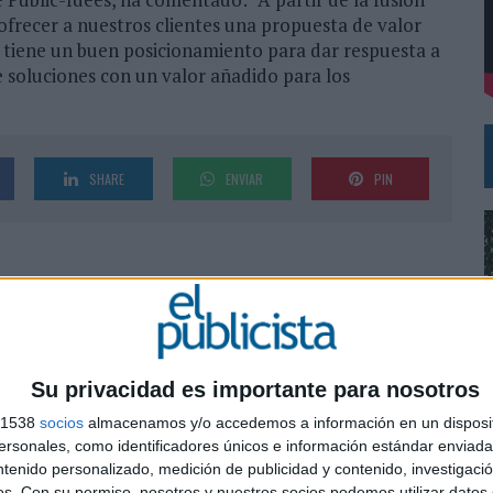
ofrecer a nuestros clientes una propuesta de valor
e tiene un buen posicionamiento para dar respuesta a
DE CHEIL SPAIN PARA SAMSUNG ELECTRONICS IBERIA
e soluciones con un valor añadido para los
SHARE
ENVIAR
PIN
Su privacidad es importante para nosotros
s 1538
socios
almacenamos y/o accedemos a información en un disposit
sonales, como identificadores únicos e información estándar enviada 
0
ntenido personalizado, medición de publicidad y contenido, investigaci
os.
Con su permiso, nosotros y nuestros socios podemos utilizar datos 