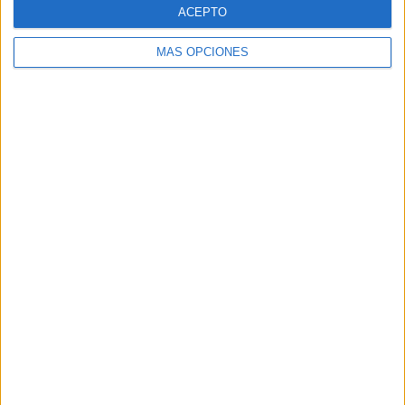
El Real Betis invita a los
ACEPTO
aficionados a diseñar su
MÁS OPCIONES
próxima camiseta Forever
Green
El club abre un concurso internacional para crear la
equipación especial de la temporada 2026/27, que
volverá a poner el foco en la concienciación
medioambiental El Real Betis ha abierto el plazo...
LEER MÁS
03/08/2026