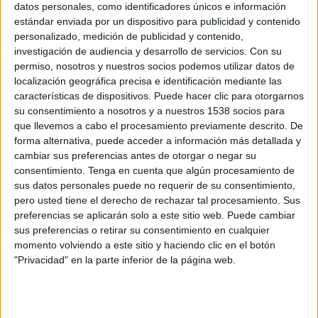
datos personales, como identificadores únicos e información
estándar enviada por un dispositivo para publicidad y contenido
personalizado, medición de publicidad y contenido,
investigación de audiencia y desarrollo de servicios.
Con su
6 DE OCTUBRE DE 2010
permiso, nosotros y nuestros socios podemos utilizar datos de
localización geográfica precisa e identificación mediante las
Manolo Escobar es la imagen de la marca. En la
características de dispositivos. Puede hacer clic para otorgarnos
imagen el cantante junto a Alessio Sarina, brand
su consentimiento a nosotros y a nuestros 1538 socios para
manager de Danacol.
que llevemos a cabo el procesamiento previamente descrito. De
forma alternativa, puede acceder a información más detallada y
Danacol de Danone, el producto para reducir el colesterol con esteroles vegetales
cambiar sus preferencias antes de otorgar o negar su
añadidos, ha recibido el Premio Plus a la Campaña Publicitaria del año. El trofeo
consentimiento.
Tenga en cuenta que algún procesamiento de
lo ha recogido Alessio Sarina, brand manager de Danacol junto con el artista
sus datos personales puede no requerir de su consentimiento,
Manolo Escobar, prescriptor e imagen de la marca.
pero usted tiene el derecho de rechazar tal procesamiento. Sus
preferencias se aplicarán solo a este sitio web. Puede cambiar
La II Edición de los Premios Plus tiene como objetivo premiar a las entidades
sus preferencias o retirar su consentimiento en cualquier
públicas, privadas y empresas que dedican sus proyectos e iniciativas a mejorar la
momento volviendo a este sitio y haciendo clic en el botón
calidad de vida de los séniors.
"Privacidad" en la parte inferior de la página web.
IMPRIMIR