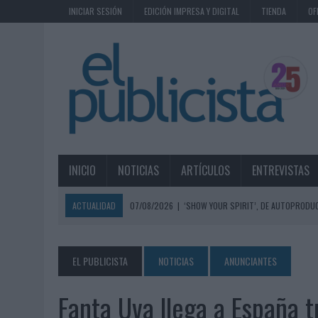
INICIAR SESIÓN
EDICIÓN IMPRESA Y DIGITAL
TIENDA
OF
INICIO
NOTICIAS
ARTÍCULOS
ENTREVISTAS
ACTUALIDAD
07/08/2026
|
‘SHOW YOUR SPIRIT’, DE AUTOPRODUC
07/08/2026
|
EL MÁLAGA CF CULMINA SU TRILOGÍA DE MARCA CON U
07/08/2026
|
MAHOU REIVINDICA EL RITUAL DE LA CAÑA EN EL DÍA IN
EL PUBLICISTA
NOTICIAS
ANUNCIANTES
07/08/2026
|
MG SPIRIT RELANZA SU MARCA CON UNA ESTRATEGIA 
Fanta Uva llega a España t
07/08/2026
|
PATRÓN CONVIERTE EL NUEVO SINGLE DE ARÓN PIPER EN