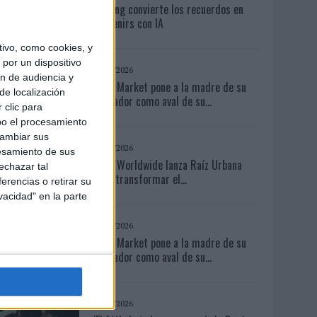
Vueling convierte los recuerdos en
souvenirs con IA
ivo, como cookies, y
por un dispositivo
03/08/2026
ón de audiencia y
Back Market pone a la madre de su
de localización
fundador como aval de su...
 clic para
bo el procesamiento
cambiar sus
05/08/2026
esamiento de sus
Beon Worldwide lanza Raíz Urbana
echazar tal
para transformar el...
erencias o retirar su
vacidad" en la parte
03/08/2026
Back Market pone a la madre de su
fundador como aval de su...
04/08/2026