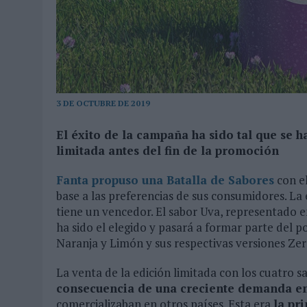
MONEDA”
07/08/2026
|
‘ALEXIA PUTELLAS X GALAXY Z FOLD8 – SIN LÍMITES’, 
3 DE OCTUBRE DE 2019
El éxito de la campaña ha sido tal que se h
limitada antes del fin de la promoción
Fanta
propuso una Batalla de Sabores
con el
base a las preferencias de sus consumidores. La 
tiene un vencedor. El sabor Uva, representado en
ha sido el elegido y pasará a formar parte del po
Naranja y Limón y sus respectivas versiones Ze
La venta de la edición limitada con los cuatro 
consecuencia de una creciente demanda en
comercializaban en otros países. Esta era
la pr