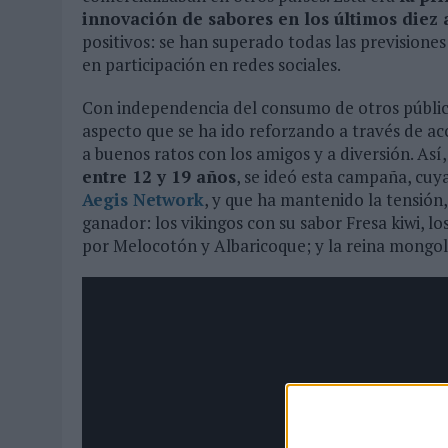
innovación de sabores en los últimos diez
positivos: se han superado todas las previsione
en participación en redes sociales.
Con independencia del consumo de otros público
aspecto que se ha ido reforzando a través de ac
a buenos ratos con los amigos y a diversión. As
entre 12 y 19 años
, se ideó esta campaña, cuy
Aegis Network
, y que ha mantenido la tensión,
ganador: los vikingos con su sabor Fresa kiwi, l
por Melocotón y Albaricoque; y la reina mongola