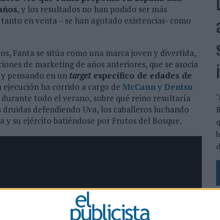
 años
, y los resultados no han podido ser más
s tanto en venta – se han agotado existencias- como
s, Fanta se sitúa como una marca joven y divertida,
ciones de marketing de años anteriores, que se asocia
í, y pensando en un
target
específico de edades de
a ejecución ha corrido a cargo de
McCann
y
Dentsu
‘
 durante todo el verano, sobre qué reino resultaría
os druidas defendiendo Uva, los caballeros luchando
R
 y su ejército batiéndose por Frutos del Bosque.
q
h
d