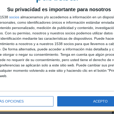
Su privacidad es importante para nosotros
s 1538
socios
almacenamos y/o accedemos a información en un disposit
sonales, como identificadores únicos e información estándar enviada 
ntenido personalizado, medición de publicidad y contenido, investigaci
os.
Con su permiso, nosotros y nuestros socios podemos utilizar datos 
identificación mediante las características de dispositivos. Puede hacer
ntimiento a nosotros y a nuestros 1538 socios para que llevemos a ca
. De forma alternativa, puede acceder a información más detallada y 
e otorgar o negar su consentimiento.
Tenga en cuenta que algún proc
de no requerir de su consentimiento, pero usted tiene el derecho de r
referencias se aplicarán solo a este sitio web. Puede cambiar sus pref
alquier momento volviendo a este sitio y haciendo clic en el botón "Pri
 web.
sente en el CCME, los días 13 y 14 de septiembre
 al festival tuvieron la oportunidad de defender “en
ÁS OPCIONES
ACEPTO