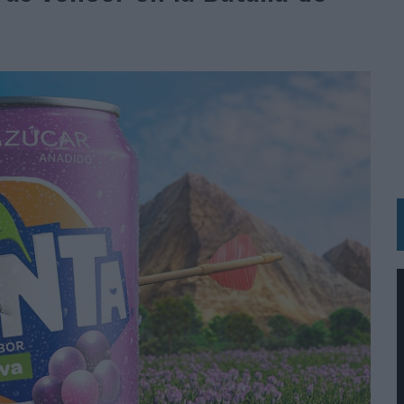
 LAS MARCAS
N IA
RÁ A PRUEBA LA CREATIVIDAD DE LAS MARCAS
N LA INFANCIA EN SU ESTRATEGIA
OS EN VERANO Y SUPERA AL MÓVIL COMO DISPOSITIVO MÁS UTILIZADO
OS ESPAÑOLES
IRECTORA COMERCIAL GLOBAL
BLE INSPIRADA EN CORNETTO, CALIPPO Y SOLERO
MAR EL PATRIMONIO HISTÓRICO EN ACTIVOS CULTURALES Y ECONÓMICOS
LA GESTIÓN DE SUS RELACIONES CON LOS MEDIOS
ARIO EN SU ÚLTIMA CAMPAÑA INTERNACIONAL
N DE MARCA A LARGO PLAZO Y LA MEDICIÓN SON DOS CARAS DE LA MISMA