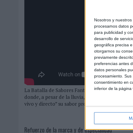
Nosotros y nuestro
procesamos datos per
para publicidad y co
desarrollo de servici
geográfica precisa e 
otorgarnos su conse
previamente descrito
preferencias antes d
datos personales pue
procesamiento. Sus p
consentimiento en cu
inferior de la página
La Batalla de Sabores Fanta también estuvo pre
donde, a pesar de la lluvia, todos los asistentes
vivo y directo” su sabor preferido.
M
Refuerzo de la marca y de especialidad