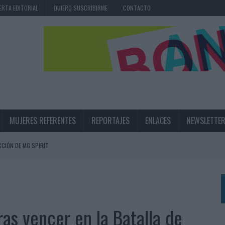
ERTA EDITORIAL
QUIERO SUSCRIBIRME
CONTACTO
MUJERES REFERENTES
REPORTAJES
ENLACES
NEWSLETTE
CIÓN DE MG SPIRIT
NA CAMPAÑA QUE CELEBRA SU REGRESO A PRIMERA DIVISIÓN
TERNACIONAL DE LA CERVEZA
360º CENTRADA EN EL ORIGEN BARCELONÉS
ras vencer en la Batalla de
 UNA EXPERIENCIA DE MARCA EN IBIZA