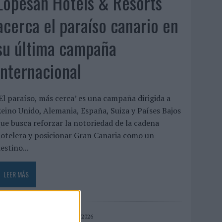
Lopesan Hotels & Resorts
acerca el paraíso canario en
su última campaña
internacional
El paraíso, más cerca’ es una campaña dirigida a
eino Unido, Alemania, España, Suiza y Países Bajos
ue busca reforzar la notoriedad de la cadena
otelera y posicionar Gran Canaria como un
estino...
LEER MÁS
07/08/2026