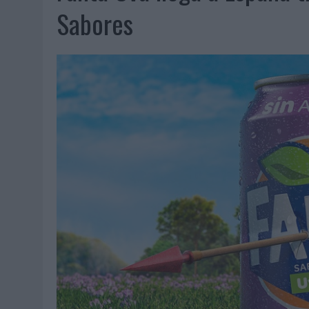
07/08/2026
|
EL VERANO PONE A PRUEBA LA ESTRATEGIA DIGITAL DE
Sabores
07/08/2026
|
VUELING CONVIERTE LOS RECUERDOS EN SOUVENIRS CO
07/08/2026
|
CUANDO SE APAGUE EL SOL, EL ECLIPSE DE 2026 POND
06/08/2026
|
‘LA VUELTA’, DE FENOMENAL PARA MÁLAGA CF
06/08/2026
|
SIETE DE CADA DIEZ EMPRESAS ESPAÑOLAS NO INTEGRA
06/08/2026
|
LA TELEVISIÓN SIGUE LIDERANDO EL CONSUMO DE MEDI
06/08/2026
|
EL USO DE LA IA GENERATIVA ALCANZA YA AL 62% DE L
06/08/2026
|
SYSTEM1 NOMBRA A KIMBERLY BASTONI COMO NUEVA D
06/08/2026
|
FRIGO Y UNIQLO LANZAN UNA COLECCIÓN PERSONALIZA
06/08/2026
|
LA IA ESTÁ SUBIENDO EL LISTÓN DE LA CREATIVIDAD
05/08/2026
|
BEON WORLDWIDE LANZA RAÍZ URBANA PARA TRANSFOR
05/08/2026
|
FABRA COMUNICACIÓN INCORPORA A CASONÁ Y ASUME 
05/08/2026
|
LOPESAN HOTELS & RESORTS ACERCA EL PARAÍSO CAN
05/08/2026
|
LUIS ARQUILLOS (BURGO DE ARIAS): “LA CONSTRUCCIÓ