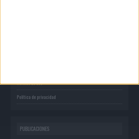
CORPORATIVO
Quienes somos
Publicidad
Normas de uso
Política de privacidad
PUBLICACIONES