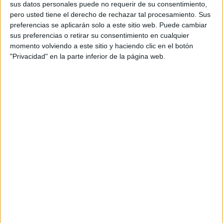
sus datos personales puede no requerir de su consentimiento,
venta de ramos, suscripciones periódicas y
pero usted tiene el derecho de rechazar tal procesamiento. Sus
servicios florales para eventos- se utiliza para
preferencias se aplicarán solo a este sitio web. Puede cambiar
financiar empleo estable para personas en
sus preferencias o retirar su consentimiento en cualquier
situación de vulnerabilidad social.
momento volviendo a este sitio y haciendo clic en el botón
"Privacidad" en la parte inferior de la página web.
El proyecto utiliza una estructura comercial
autosostenible para reducir la dependencia de
subvenciones y generar oportunidades laborales
más duraderas. Según sus impulsores, el
crecimiento del negocio está directamente
relacionado con la capacidad de crear nuevos
contratos indefinidos. Con sede en Mercaflor
(Valencia), Flores Solidarias emplea a personas
que han atravesado situaciones de sinhogarismo,
ofreciendo no solo trabajo remunerado, sino
también acompañamiento social y apoyo en
procesos de autonomía personal, como el acceso
a vivienda.