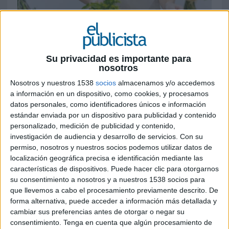
Su privacidad es importante para
28 DE ABRIL DE 2026
nosotros
Nosotros y nuestros 1538
socios
almacenamos y/o accedemos
El proyecto plantea un modelo de negocio
a información en un dispositivo, como cookies, y procesamos
social basado en la venta online de flores
datos personales, como identificadores únicos e información
como vía para financiar contratos
estándar enviada por un dispositivo para publicidad y contenido
indefinidos y procesos de inserción laboral
personalizado, medición de publicidad y contenido,
para personas en situación de exclusión
investigación de audiencia y desarrollo de servicios.
Con su
permiso, nosotros y nuestros socios podemos utilizar datos de
Flores Solidarias
se presenta como una
localización geográfica precisa e identificación mediante las
iniciativa que combina actividad comercial e
características de dispositivos. Puede hacer clic para otorgarnos
su consentimiento a nosotros y a nuestros 1538 socios para
impacto social mediante un modelo empresarial
que llevemos a cabo el procesamiento previamente descrito. De
orientado a la inserción laboral de personas sin
forma alternativa, puede acceder a información más detallada y
hogar. La propuesta, desarrollada por
AGR Food
cambiar sus preferencias antes de otorgar o negar su
Marketing
junto a otros socios, opera como una
consentimiento.
Tenga en cuenta que algún procesamiento de
floristería online cuya actividad -basada en la