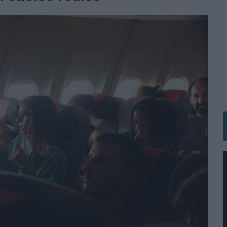
RÁ A PRUEBA LA CREATIVIDAD DE LAS MARCAS
N LA INFANCIA EN SU ESTRATEGIA
OS EN VERANO Y SUPERA AL MÓVIL COMO DISPOSITIVO MÁS UTILIZADO
OS ESPAÑOLES
IRECTORA COMERCIAL GLOBAL
BLE INSPIRADA EN CORNETTO, CALIPPO Y SOLERO
MAR EL PATRIMONIO HISTÓRICO EN ACTIVOS CULTURALES Y ECONÓMICOS
LA GESTIÓN DE SUS RELACIONES CON LOS MEDIOS
ARIO EN SU ÚLTIMA CAMPAÑA INTERNACIONAL
N DE MARCA A LARGO PLAZO Y LA MEDICIÓN SON DOS CARAS DE LA MISMA
N HOTELS & RESORTS