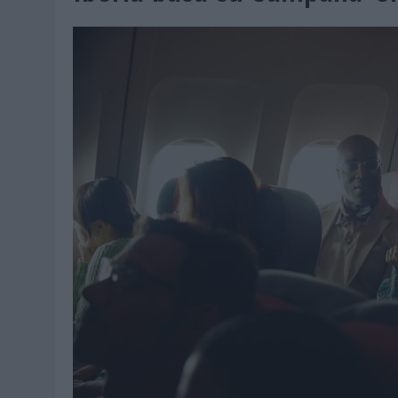
07/08/2026
|
CUANDO SE APAGUE EL SOL, EL ECLIPSE DE 2026 POND
06/08/2026
|
‘LA VUELTA’, DE FENOMENAL PARA MÁLAGA CF
06/08/2026
|
SIETE DE CADA DIEZ EMPRESAS ESPAÑOLAS NO INTEGRA
06/08/2026
|
LA TELEVISIÓN SIGUE LIDERANDO EL CONSUMO DE MEDI
06/08/2026
|
EL USO DE LA IA GENERATIVA ALCANZA YA AL 62% DE L
06/08/2026
|
SYSTEM1 NOMBRA A KIMBERLY BASTONI COMO NUEVA D
06/08/2026
|
FRIGO Y UNIQLO LANZAN UNA COLECCIÓN PERSONALIZA
06/08/2026
|
LA IA ESTÁ SUBIENDO EL LISTÓN DE LA CREATIVIDAD
05/08/2026
|
BEON WORLDWIDE LANZA RAÍZ URBANA PARA TRANSFOR
05/08/2026
|
FABRA COMUNICACIÓN INCORPORA A CASONÁ Y ASUME 
05/08/2026
|
LOPESAN HOTELS & RESORTS ACERCA EL PARAÍSO CAN
05/08/2026
|
LUIS ARQUILLOS (BURGO DE ARIAS): “LA CONSTRUCCIÓ
MONEDA”
04/08/2026
|
‘EL PARAÍSO MÁS CERCA’, DE 22GRADOS PARA LOPESA