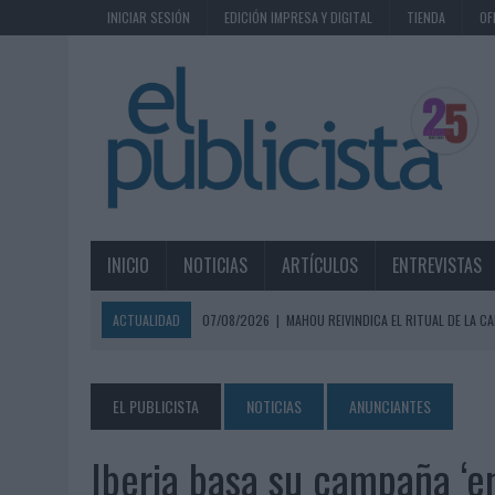
INICIAR SESIÓN
EDICIÓN IMPRESA Y DIGITAL
TIENDA
OF
INICIO
NOTICIAS
ARTÍCULOS
ENTREVISTAS
ACTUALIDAD
07/08/2026
|
MAHOU REIVINDICA EL RITUAL DE LA CA
07/08/2026
|
MG SPIRIT RELANZA SU MARCA CON UNA ESTRATEGIA 
07/08/2026
|
PATRÓN CONVIERTE EL NUEVO SINGLE DE ARÓN PIPER EN
EL PUBLICISTA
NOTICIAS
ANUNCIANTES
07/08/2026
|
EL VERANO PONE A PRUEBA LA ESTRATEGIA DIGITAL DE
Iberia basa su campaña ‘en
07/08/2026
|
VUELING CONVIERTE LOS RECUERDOS EN SOUVENIRS CO