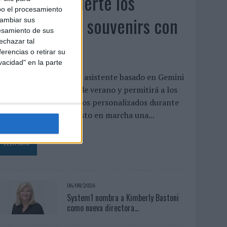
Vueling convierte los
bo el procesamiento
recuerdos en souvenirs con
cambiar sus
esamiento de sus
IA
echazar tal
erencias o retirar su
vacidad" en la parte
a aerolínea integra un asistente basado en Gemini
entro de su campaña de verano y permitirá a los
asajeros crear recuerdos personalizados durante
l vuelo Vueling ha puesto en marcha una...
LEER MÁS
06/08/2026
System1 nombra a Kimberly Bastoni
como nueva directora...