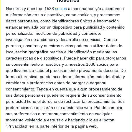
nosotros
Nosotros y nuestros 1538
socios
almacenamos y/o accedemos
a información en un dispositivo, como cookies, y procesamos
15 DE FEBRERO DE 2017
datos personales, como identificadores únicos e información
estándar enviada por un dispositivo para publicidad y contenido
La marca de café crea un stand en el que
personalizado, medición de publicidad y contenido,
arte urbano y fotografía se unen a una de
investigación de audiencia y desarrollo de servicios.
Con su
las mayores tendencias de Instagram
permiso, nosotros y nuestros socios podemos utilizar datos de
localización geográfica precisa e identificación mediante las
Aprovechando la celebración de la Semana de la
características de dispositivos. Puede hacer clic para otorgarnos
Moda, Kaiku ha creado un stand en el que el arte
su consentimiento a nosotros y a nuestros 1538 socios para
que llevemos a cabo el procesamiento previamente descrito. De
urbano y la fotografía se unen a una de las
forma alternativa, puede acceder a información más detallada y
mayores tendencias de Instagram, las paredes
cambiar sus preferencias antes de otorgar o negar su
instagrameables. Para ello, la marca de café ha
consentimiento.
Tenga en cuenta que algún procesamiento de
creado Instaparadise, un espacio-galería en el
sus datos personales puede no requerir de su consentimiento,
que se podrán ver las mejores fotografías de la
pero usted tiene el derecho de rechazar tal procesamiento. Sus
Mercedes Fashion Week, convirtiéndose así en un
preferencias se aplicarán solo a este sitio web. Puede cambiar
espacio en el que convive la filosofía de la marca
sus preferencias o retirar su consentimiento en cualquier
con las nuevas tendencias.
momento volviendo a este sitio y haciendo clic en el botón
"Privacidad" en la parte inferior de la página web.
Precisamente la fiebre por las paredes