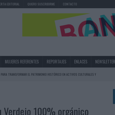
ERTA EDITORIAL
QUIERO SUSCRIBIRME
CONTACTO
MUJERES REFERENTES
REPORTAJES
ENLACES
NEWSLETTE
 PARA TRANSFORMAR EL PATRIMONIO HISTÓRICO EN ACTIVOS CULTURALES Y
LA GESTIÓN DE SUS RELACIONES CON LOS MEDIOS
ARIO EN SU ÚLTIMA CAMPAÑA INTERNACIONAL
su Verdejo 100% orgánico
N DE MARCA A LARGO PLAZO Y LA MEDICIÓN SON DOS CARAS DE LA MISMA