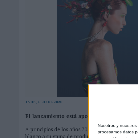
31/07/2026
|
MAKING SCIENCE AUMENTA UN 12,8% SUS VENTAS EN E
31/07/2026
|
WPP MEDIA SUMA A SU EQUIPO A JUAN ANTONIO ORTIZ
06/08/2026
|
LA IA ESTÁ SUBIENDO EL LISTÓN DE LA CREATIVIDAD
13 DE JULIO DE 2020
El lanzamiento está apoyado por una camp
Nosotros y nuestro
A principios de los años 70, Vinos de los Herede
procesamos datos per
blanco a su gama de productos. Después de dos 