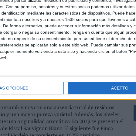
ntenido personalizado, medición de publicidad y contenido, investigaci
itu pionero, Marqués de Riscal creó un nuevo vino
os.
Con su permiso, nosotros y nuestros socios podemos utilizar datos 
amosa por sus amontillados y olorosos de estilo Jeréz.
identificación mediante las características de dispositivos. Puede hacer
a uva versátil, rústica y de gran personalidad que
ntimiento a nosotros y a nuestros 1538 socios para que llevemos a ca
ancos frescos o criados en barrica de roble
. De forma alternativa, puede acceder a información más detallada y 
e otorgar o negar su consentimiento.
Tenga en cuenta que algún proc
 de Marqués de Riscal es conseguir producir sus vinos
de no requerir de su consentimiento, pero usted tiene el derecho de r
referencias se aplicarán solo a este sitio web. Puede cambiar sus pref
ente, protegiendo (como es implícito en el ADN de la
alquier momento volviendo a este sitio y haciendo clic en el botón "Pri
grar vinos de gran calidad. En 2018 Marqués de Riscal
 web.
os en Rueda. Proceso que conlleva un periodo de tres
ndo las reglas de la producción ecológica.
L
a este tipo de cultivo que son respetuosos con el
e
ntrol es realizado por un organismo certificado que
ÁS OPCIONES
ACEPTO
d
.
h
 consumir vinos con una ausencia total de residuos
uño y una mayor pureza varietal. Además, los niveles
gue una originalidad aromática. En 2019 se presenta el
de Riscal Sauvignon Blanc. El siguiente fue Finca
scal Verdejo se convierte en 100% orgánico.