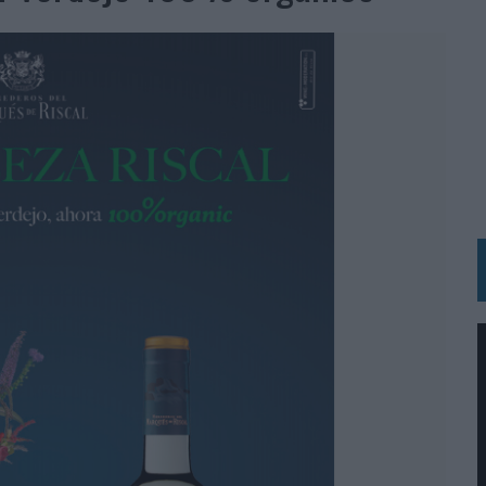
N HOTELS & RESORTS
VECES’, DE INUSUALY PARA CERVEZA CAPAZ
 PARA ORANGE
 UNA OPORTUNIDAD DE INCLUSIÓN
RANO’
UDIO EN SU NUEVA CAMPAÑA GLOBAL DE MARCA
VISTAR
 EL REGRESO DEL FÚTBOL
SU PRÓXIMA CAMISETA FOREVER GREEN
O DE 'LOS SIMPSON'
 AVAL DE SU CALIDAD
NG Y COMUNICACIÓN EN EL SECTOR ASEGURADOR 2026
DUNKIN’