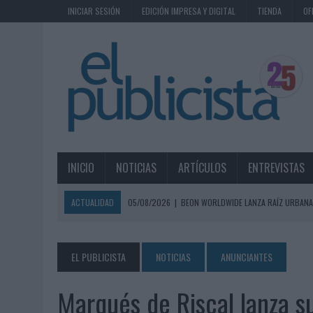
INICIAR SESIÓN
EDICIÓN IMPRESA Y DIGITAL
TIENDA
OF
INICIO
NOTICIAS
ARTÍCULOS
ENTREVISTAS
ACTUALIDAD
05/08/2026
|
BEON WORLDWIDE LANZA RAÍZ URBANA
ECONÓMICOS
05/08/2026
|
FABRA COMUNICACIÓN INCORPORA A CASONÁ Y ASUME 
EL PUBLICISTA
NOTICIAS
ANUNCIANTES
05/08/2026
|
LOPESAN HOTELS & RESORTS ACERCA EL PARAÍSO CAN
Marqués de Riscal lanza 
05/08/2026
|
LUIS ARQUILLOS (BURGO DE ARIAS): “LA CONSTRUCCIÓ