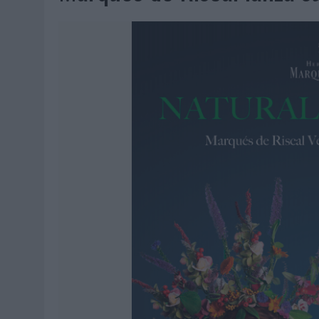
MONEDA”
04/08/2026
|
‘EL PARAÍSO MÁS CERCA’, DE 22GRADOS PARA LOPESA
04/08/2026
|
‘LA ÚNICA CERVEZA DEL MUNDO QUE SE DISFRUTA DOS 
04/08/2026
|
‘EL FÚTBOL SIN LAS PERSONAS’, DE DENTSU CREATIVE
04/08/2026
|
CAPAZ, LA CERVEZA QUE CONVIERTE CADA BOTELLA EN
04/08/2026
|
BABARIA Y MAXIBON SON ‘EL MATCH PERFECTO DEL VE
04/08/2026
|
AUDIBLE REIVINDICA EL PODER TRANSFORMADOR DEL A
03/08/2026
|
‘VUELVE EL FÚTBOL. VUELVE A SOÑAR’, DE VML PARA MO
03/08/2026
|
MOVISTAR APELA A LA ILUSIÓN DE LAS AFICIONES PARA
03/08/2026
|
EL REAL BETIS INVITA A LOS AFICIONADOS A DISEÑAR 
03/08/2026
|
KFC CONVIERTE LOS UBER EN UN HOMENAJE AL UNIVERS
03/08/2026
|
BACK MARKET PONE A LA MADRE DE SU FUNDADOR COMO
03/08/2026
|
PRESENTADO EL JURADO DE LOS PREMIOS DE MARKETI
31/07/2026
|
‘FROZEN DUNKIN’ X CALIPPO®’, AUTOPRODUCCIÓN DE 