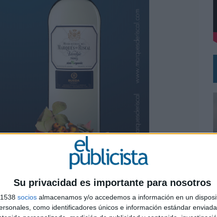
L PRIMER SEMESTRE HASTA LOS 196 MILLONES DE EUROS
 COMO MEDIA MANAGEMENT & DELIVERY PRESIDENT
aña realizada por la agencia Aurman
Su privacidad es importante para nosotros
s 1538
socios
almacenamos y/o accedemos a información en un disposit
ros del Marqués de Riscal decidió añadir un vino
0
sonales, como identificadores únicos e información estándar enviada 
años eligieron la región de Rueda donde