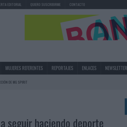
ERTA EDITORIAL
QUIERO SUSCRIBIRME
CONTACTO
MUJERES REFERENTES
REPORTAJES
ENLACES
NEWSLETTE
CIÓN DE MG SPIRIT
NA CAMPAÑA QUE CELEBRA SU REGRESO A PRIMERA DIVISIÓN
TERNACIONAL DE LA CERVEZA
360º CENTRADA EN EL ORIGEN BARCELONÉS
 a seguir haciendo deporte
 UNA EXPERIENCIA DE MARCA EN IBIZA