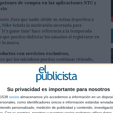
pciones de compra en las aplicaciones NTC y
icio
DE CHEIL SPAIN PARA SAMSUNG ELECTRONICS IBERIA
orte. Para que nadie olvide su rutina deportiva a
,
Nike
brinda la motivación necesaria para
‘It’s game time’ hace referencia a la temporada
 que pueden disfrutar los usuarios al registrarse en
e la marca.
ductos con servicios exclusivos,
ara que los miembros puedan continuar viviendo,
a enero, las ofertas y beneficios cuentan con
d de realizar compras sin fricción que se ajustan a la
cuando se necesite y donde más convenga. Dichas
ya en Nike Training Club (NTC) y Nike Run Club
amiento en una ventana única. Ahora, Nike Coach
Su privacidad es importante para nosotros
entras que NTC ofrecerá la función ‘Mi tienda’, que
s 1538
socios
almacenamos y/o accedemos a información en un disposit
 Todas las aplicaciones de Nike se conectan entre sí y
sonales, como identificadores únicos e información estándar enviada 
a compra de artículos supone un ‘sprint’ en vez de un
0
ntenido personalizado, medición de publicidad y contenido, investigaci
os.
Con su permiso, nosotros y nuestros socios podemos utilizar datos 