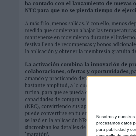
ha contado con el lanzamiento de nuevas o
MONEDA”
NTC para que no se pierda tiempo de ejerc
07/08/2026
|
‘ALEXIA PUTELLAS X GALAXY Z FOLD8 – SIN LÍMITES’, 
A más frío, menos salidas. Y con ello, menos dep
medida que comienzan a bajar las temperaturas
mantenerse en movimiento durante el invierno. 
festiva llena de recompensas y bonos adicionales
la aplicación y obtener la membresía gratuita d
La activación combina la innovación de pro
colaboraciones, ofertas y oportunidades
, p
amando y practicando deporte. Desde ahora hast
bastante amplitud, a lo que se suma la posibilida
rutina, para que se pueda obtener el producto 
capacidades de compra se están implementando 
(NRC), convirtiendo sus aplicaciones de entren
puede convertirse en tu entrenador personal, mi
Nosotros y nuestro
se lazó en la aplicación NRC a principios de año.
procesamos datos per
sincronizan los detalles del perfil, por lo que l
para publicidad y co
‘maratón’.
desarrollo de servici