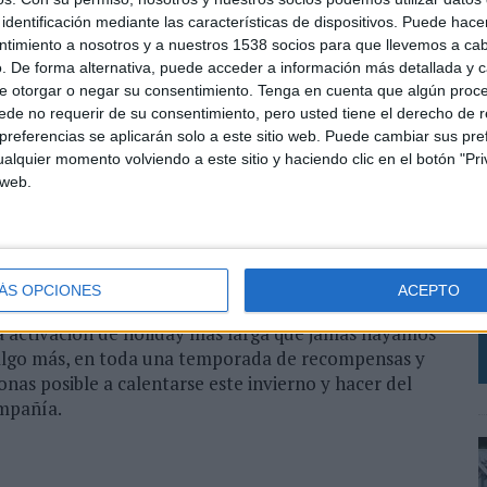
identificación mediante las características de dispositivos. Puede hacer
a aplicación de Nike ofrece servicios, productos y
ntimiento a nosotros y a nuestros 1538 socios para que llevemos a ca
ctados a los miembros de la comunidad cuando están
. De forma alternativa, puede acceder a información más detallada y 
ear códigos de barras a través de la
app
para tener
e otorgar o negar su consentimiento.
Tenga en cuenta que algún proc
ir tamaños y colores disponibles y ver el inventario
de no requerir de su consentimiento, pero usted tiene el derecho de r
referencias se aplicarán solo a este sitio web. Puede cambiar sus pref
 podrá buscar y reservar productos disponibles de
alquier momento volviendo a este sitio y haciendo clic en el botón "Pri
 web.
as Nike seleccionadas en EMEA- ayudará a encontrar
L
s de zapatillas Nike, a través del escaneo del pie en la
S
 perfil de miembro.
i
ÁS OPCIONES
ACEPTO
r
mpradores en los grandes días de compras en el
 la activación de holiday más larga que jamás hayamos
 algo más, en toda una temporada de recompensas y
nas posible a calentarse este invierno y hacer del
ompañía.