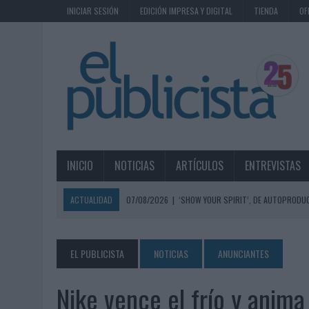
INICIAR SESIÓN
EDICIÓN IMPRESA Y DIGITAL
TIENDA
OF
INICIO
NOTICIAS
ARTÍCULOS
ENTREVISTAS
ACTUALIDAD
07/08/2026
|
‘SHOW YOUR SPIRIT’, DE AUTOPRODUC
07/08/2026
|
EL MÁLAGA CF CULMINA SU TRILOGÍA DE MARCA CON U
07/08/2026
|
MAHOU REIVINDICA EL RITUAL DE LA CAÑA EN EL DÍA IN
EL PUBLICISTA
NOTICIAS
ANUNCIANTES
07/08/2026
|
MG SPIRIT RELANZA SU MARCA CON UNA ESTRATEGIA 
Nike vence el frío y anima
07/08/2026
|
PATRÓN CONVIERTE EL NUEVO SINGLE DE ARÓN PIPER EN