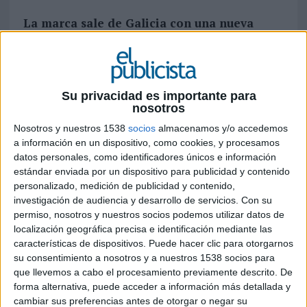
La marca sale de Galicia con una nueva
campaña que busca elevar la calidad de los
productos gallegos, como su surtido de
embutidos
Su privacidad es importante para
¿Jamón gallego? Pues sí, lo hay, y muy bueno. Y
nosotros
para darlo a conocer, la marca gallega de
Nosotros y nuestros 1538
socios
almacenamos y/o accedemos
jamones y embutidos artesanales Torre de Nuñez
a información en un dispositivo, como cookies, y procesamos
ha lanzado su nueva campaña publicitaria fuera
datos personales, como identificadores únicos e información
de Galicia. Porque
Torre de Nuñez
es la marca
estándar enviada por un dispositivo para publicidad y contenido
de referencia en el noroeste, pero, como el jamón
personalizado, medición de publicidad y contenido,
gallego, apenas es conocida fuera.
investigación de audiencia y desarrollo de servicios.
Con su
permiso, nosotros y nuestros socios podemos utilizar datos de
Para ello ha contado con
Grow
. La agencia
localización geográfica precisa e identificación mediante las
sometió el
briefing
de la marca a su particular test
características de dispositivos. Puede hacer clic para otorgarnos
de esfuerzo y se llegó así a una certeza inapelable
su consentimiento a nosotros y a nuestros 1538 socios para
que convirtieron en el concepto estratégico de la
que llevemos a cabo el procesamiento previamente descrito. De
campaña: “
Es gallego, es bueno
”. Y si en
forma alternativa, puede acceder a información más detallada y
gastronomía todo lo gallego es bueno, entonces,
cambiar sus preferencias antes de otorgar o negar su