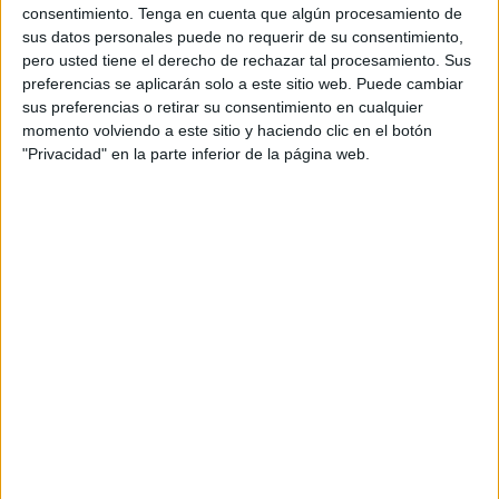
consentimiento.
Tenga en cuenta que algún procesamiento de
por lógica, todo lo bueno debería ser gallego.
sus datos personales puede no requerir de su consentimiento,
Este es el planteamiento que hizo a la agencia
pero usted tiene el derecho de rechazar tal procesamiento. Sus
ponerse manos a la obra y buscar personajes
preferencias se aplicarán solo a este sitio web. Puede cambiar
muy, pero que muy buenos en lo suyo, para
sus preferencias o retirar su consentimiento en cualquier
apropiarse de ellos y galleguizarlos. Dejando
momento volviendo a este sitio y haciendo clic en el botón
patente, de forma directa y visual, que hay cosas
"Privacidad" en la parte inferior de la página web.
(y personas) que, por su calidad, su prestigio, su
fama… merecen ser gallegos y otras, como los
embutidos y jamones Torre de Nuñez, que ya lo
son.
La campaña presenta en sociedad a
Cleopatriña
,
a Reina do Miño. Más guapa, más lista y poderosa
que la mítica reina egipcia (¡dónde va a parar!) y
a
Vicentiño
, un genial pintor gallego que a veces
pinta girasoles, pero que la mayoría de las veces
pinta bodegones de embutidos, y que prefiere
cortarse unas lonchas de jamón gallego en lugar
de una oreja.