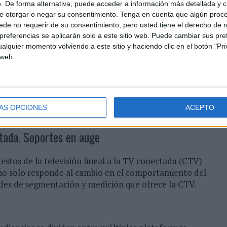
. De forma alternativa, puede acceder a información más detallada y 
e otorgar o negar su consentimiento.
Tenga en cuenta que algún proc
 ajustar campañas dinámicamente para maximizar el
de no requerir de su consentimiento, pero usted tiene el derecho de r
io.
referencias se aplicarán solo a este sitio web. Puede cambiar sus pref
alquier momento volviendo a este sitio y haciendo clic en el botón "Pri
dominen el uso de first-party data serán las que
 web.
lar herramientas basadas en IA y modelos estadísticos
stros clientes no solo mantengan su competitividad,
ÁS OPCIONES
ACEPTO
más complejo que nunca.
ctada. Soportes en auge
estos de la televisión lineal a la TV conectada (CTV)
n no solo responde al cambio en el comportamiento del
des de segmentación y medición que ofrece la CTV.