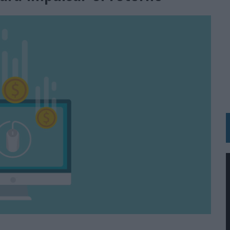
IRECTORA COMERCIAL GLOBAL
BLE INSPIRADA EN CORNETTO, CALIPPO Y SOLERO
MAR EL PATRIMONIO HISTÓRICO EN ACTIVOS CULTURALES Y ECONÓMICOS
LA GESTIÓN DE SUS RELACIONES CON LOS MEDIOS
ARIO EN SU ÚLTIMA CAMPAÑA INTERNACIONAL
N DE MARCA A LARGO PLAZO Y LA MEDICIÓN SON DOS CARAS DE LA MISMA
N HOTELS & RESORTS
VECES’, DE INUSUALY PARA CERVEZA CAPAZ
 PARA ORANGE
 UNA OPORTUNIDAD DE INCLUSIÓN
RANO’
UDIO EN SU NUEVA CAMPAÑA GLOBAL DE MARCA