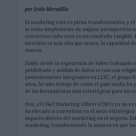
03/08/2026
|
‘VUELVE EL FÚTBOL. VUELVE A SOÑAR’, DE VML PARA MO
por Jesús Moradillo
07/08/2026
|
CUANDO SE APAGUE EL SOL, EL ECLIPSE DE 2026 POND
El marketing está en plena transformación, y el
se trata simplemente de asignar presupuestos a
conviertan cada euro en un resultado tangible. 
inversión es más alta que nunca, la capacidad de 
marcas.
Hablo desde la experiencia de haber trabajado
publicitario y análisis de datos es casi una reli
posteriormente integramos en LLYC, el grupo lí
años, he sido testigo de cómo el paid media ha 
de las herramientas más estratégicas para las e
Hoy, el Chief Marketing Officer (CMO) ya no es s
ha elevado a convertirse en el socio estratégico
impacto directo del marketing en el negocio. Est
marketing, transformando la manera en que las