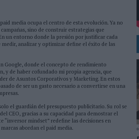
VISTAR
RÁ A PRUEBA LA CREATIVIDAD DE LAS MARCAS
 paid media ocupa el centro de esta evolución. Ya no
 campañas, sino de construir estrategias que
En un entorno donde la presión por justificar cada
medir, analizar y optimizar define el éxito de las
 en Google, donde el concepto de rendimiento
gión, y de haber cofundado mi propia agencia, que
der de Asuntos Corporativos y Marketing. En estos
pasado de ser un gasto necesario a convertirse en una
mpresas.
olo el guardián del presupuesto publicitario. Su rol se
 del CEO, gracias a su capacidad para demostrar el
e “inversor mindset” redefine las decisiones en
 marcas abordan el paid media.
0