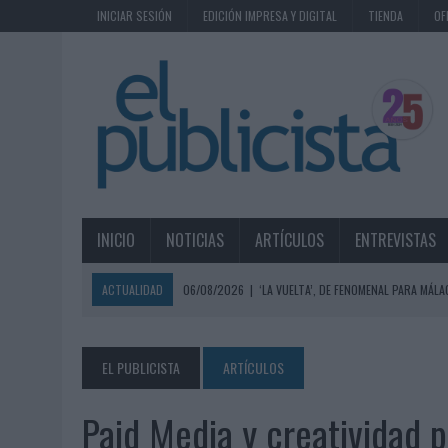
INICIAR SESIÓN
EDICIÓN IMPRESA Y DIGITAL
TIENDA
OF
INICIO
NOTICIAS
ARTÍCULOS
ENTREVISTAS
ACTUALIDAD
06/08/2026
|
‘LA VUELTA’, DE FENOMENAL PARA MÁLA
06/08/2026
|
SIETE DE CADA DIEZ EMPRESAS ESPAÑOLAS NO INTEGRA
06/08/2026
|
EL MERCADO PUBLICITARIO CAE UN 2,6% EN 2025, A
EL PUBLICISTA
ARTÍCULOS
06/08/2026
|
LA TELEVISIÓN SIGUE LIDERANDO EL CONSUMO DE MEDI
Paid Media y creatividad p
06/08/2026
|
EL USO DE LA IA GENERATIVA ALCANZA YA AL 62% DE L