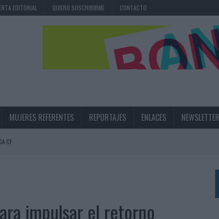
ERTA EDITORIAL
QUIERO SUSCRIBIRME
CONTACTO
MUJERES REFERENTES
REPORTAJES
ENLACES
NEWSLETTE
GA CF
N LA INFANCIA EN SU ESTRATEGIA
UNQUE LOS MEDIOS CONTROLADOS MANTIENEN EL CRECIMIENTO
OS EN VERANO Y SUPERA AL MÓVIL COMO DISPOSITIVO MÁS UTILIZADO
ara impulsar el retorno
OS ESPAÑOLES