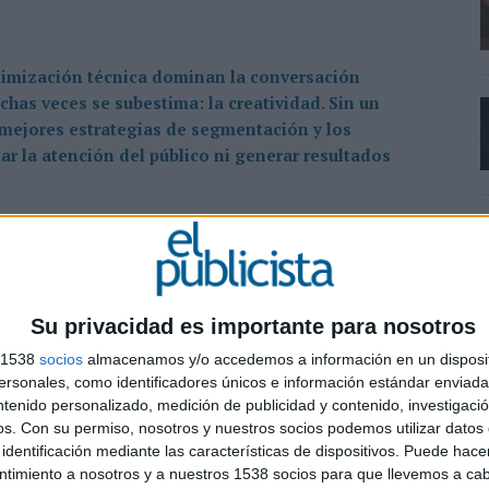
ptimización técnica dominan la conversación
has veces se subestima: la creatividad. Sin un
s mejores estrategias de segmentación y los
 la atención del público ni generar resultados
es fundamentales: la estadística y la inteligencia
Su privacidad es importante para nosotros
s 1538
socios
almacenamos y/o accedemos a información en un disposit
s marcas deben utilizar modelos estadísticos
sonales, como identificadores únicos e información estándar enviada 
ia y predecir comportamientos.
ntenido personalizado, medición de publicidad y contenido, investigaci
os.
Con su permiso, nosotros y nuestros socios podemos utilizar datos 
e basa más en estimaciones y correlaciones históricas
identificación mediante las características de dispositivos. Puede hacer
itmos potentes capaces de identificar patrones
ntimiento a nosotros y a nuestros 1538 socios para que llevemos a ca