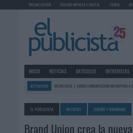
INICIAR SESIÓN
EDICIÓN IMPRESA Y DIGITAL
TIENDA
OF
INICIO
NOTICIAS
ARTÍCULOS
ENTREVISTAS
ACTUALIDAD
05/08/2026
|
FABRA COMUNICACIÓN INCORPORA A C
05/08/2026
|
LOPESAN HOTELS & RESORTS ACERCA EL PARAÍSO CAN
05/08/2026
|
LUIS ARQUILLOS (BURGO DE ARIAS): “LA CONSTRUCCIÓ
EL PUBLICISTA
NOTICIAS
DISEÑO Y BRANDING
MONEDA”
Brand Union crea la nueva
04/08/2026
|
‘EL PARAÍSO MÁS CERCA’, DE 22GRADOS PARA LOPESA