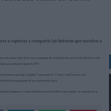
VECES’, DE INUSUALY PARA CERVEZA CAPAZ
 PARA ORANGE
 UNA OPORTUNIDAD DE INCLUSIÓN
RANO’
UDIO EN SU NUEVA CAMPAÑA GLOBAL DE MARCA
res a capturar y compartir las historias que suceden a
VISTAR
 EL REGRESO DEL FÚTBOL
a como pieza clave de la nueva estrategia de comunicación que la marca llevará a cabo
SU PRÓXIMA CAMISETA FOREVER GREEN
idad que realizará la agencia JWT.
O DE 'LOS SIMPSON'
 AVAL DE SU CALIDAD
al de marca que bajo el tagline “come and see” (“ven y verás”) invita a los
haciéndoles protagonistas de una experiencia única.
NG Y COMUNICACIÓN EN EL SECTOR ASEGURADOR 2026
DUNKIN’
artir imágenes y contar historias a través de ellas es tan popular, la campaña no se
L PRIMER SEMESTRE HASTA LOS 196 MILLONES DE EUROS
 COMO MEDIA MANAGEMENT & DELIVERY PRESIDENT