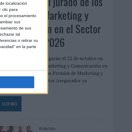
Presentado el jurado de los
de localización
Premios de Marketing y
 clic para
bo el procesamiento
cambiar sus
Comunicación en el Sector
esamiento de sus
echazar tal
Asegurador 2026
erencias o retirar su
vacidad" en la parte
os galardones se entregarán el 22 de octubre en
el XXII Encuentro de Marketing y Comunicación en
l Sector Asegurador Los Premios de Marketing y
Comunicación en el Sector Asegurador ya
uentan...
LEER MÁS
03/08/2026