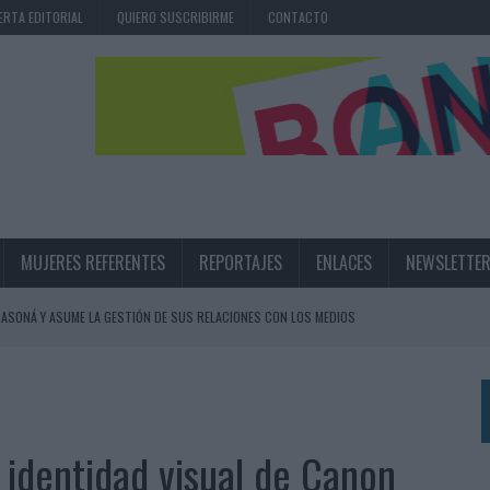
ERTA EDITORIAL
QUIERO SUSCRIBIRME
CONTACTO
MUJERES REFERENTES
REPORTAJES
ENLACES
NEWSLETTE
ASONÁ Y ASUME LA GESTIÓN DE SUS RELACIONES CON LOS MEDIOS
ARIO EN SU ÚLTIMA CAMPAÑA INTERNACIONAL
N DE MARCA A LARGO PLAZO Y LA MEDICIÓN SON DOS CARAS DE LA MISMA
 identidad visual de Canon
N HOTELS & RESORTS