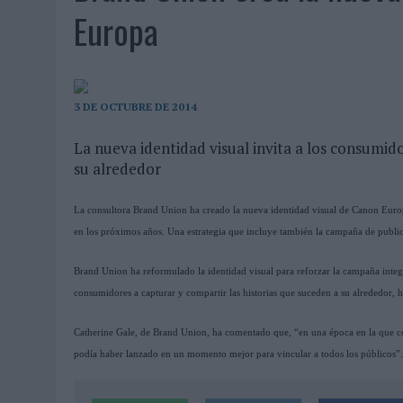
04/08/2026
|
‘LA ÚNICA CERVEZA DEL MUNDO QUE SE DISFRUTA DOS 
Europa
04/08/2026
|
‘EL FÚTBOL SIN LAS PERSONAS’, DE DENTSU CREATIVE
04/08/2026
|
CAPAZ, LA CERVEZA QUE CONVIERTE CADA BOTELLA EN
04/08/2026
|
BABARIA Y MAXIBON SON ‘EL MATCH PERFECTO DEL VE
3 DE OCTUBRE DE 2014
04/08/2026
|
AUDIBLE REIVINDICA EL PODER TRANSFORMADOR DEL A
La nueva identidad visual invita a los consumido
03/08/2026
|
‘VUELVE EL FÚTBOL. VUELVE A SOÑAR’, DE VML PARA MO
su alrededor
03/08/2026
|
MOVISTAR APELA A LA ILUSIÓN DE LAS AFICIONES PARA
La consultora Brand Union ha creado la nueva identidad visual de Canon Europ
03/08/2026
|
EL REAL BETIS INVITA A LOS AFICIONADOS A DISEÑAR 
en los próximos años. Una estrategia que incluye también la campaña de public
03/08/2026
|
KFC CONVIERTE LOS UBER EN UN HOMENAJE AL UNIVERS
03/08/2026
|
BACK MARKET PONE A LA MADRE DE SU FUNDADOR COMO
Brand Union ha reformulado la identidad visual para reforzar la campaña integr
consumidores a capturar y compartir las historias que suceden a su alrededor, 
03/08/2026
|
PRESENTADO EL JURADO DE LOS PREMIOS DE MARKETI
31/07/2026
|
‘FROZEN DUNKIN’ X CALIPPO®’, AUTOPRODUCCIÓN DE 
Catherine Gale, de Brand Union, ha comentado que, “en una época en la que comp
podía haber lanzado en un momento mejor para vincular a todos los públicos”.
31/07/2026
|
MAKING SCIENCE AUMENTA UN 12,8% SUS VENTAS EN E
31/07/2026
|
WPP MEDIA SUMA A SU EQUIPO A JUAN ANTONIO ORTIZ