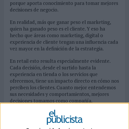
porque aporta conocimiento para tomar mejores
decisiones de negocio.
En realidad, más que ganar peso el marketing,
quien ha ganado peso es el cliente. Y eso ha
hecho que áreas como marketing, digital o
experiencia de cliente tengan una influencia cada
vez mayor en la definición de la estrategia.
En retail esto resulta especialmente evidente.
Cada decisión, desde el surtido hasta la
experiencia en tienda o los servicios que
ofrecemos, tiene un impacto directo en cómo nos
perciben los clientes. Cuanto mejor entendemos
sus necesidades y comportamientos, mejores
decisiones tomamos como compañía.
Por eso, el marketing ya no participa únicamente
cuando hay que comunicar una decisión. Cada
vez participa más cuando esa decisión todavía se