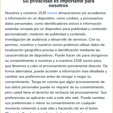
Su privacidad es importante para
está tomando. Ese es, probablemente, el cambio
nosotros
más relevante de los últimos años.
Nosotros y nuestros 1538
socios
almacenamos y/o accedemos
a información en un dispositivo, como cookies, y procesamos
¿Qué revela sobre la evolución del retail el
datos personales, como identificadores únicos e información
hecho de que marketing y digital tengan hoy
estándar enviada por un dispositivo para publicidad y contenido
una influencia cada vez mayor en el
personalizado, medición de publicidad y contenido,
crecimiento del negocio?
investigación de audiencia y desarrollo de servicios.
Con su
permiso, nosotros y nuestros socios podemos utilizar datos de
Hemos pasado de competir principalmente por
localización geográfica precisa e identificación mediante las
producto, precio o ubicación a competir por la
características de dispositivos. Puede hacer clic para otorgarnos
capacidad de construir relaciones relevantes con
su consentimiento a nosotros y a nuestros 1538 socios para
nuestros clientes.
que llevemos a cabo el procesamiento previamente descrito. De
forma alternativa, puede acceder a información más detallada y
Hoy los consumidores interactúan con las marcas
cambiar sus preferencias antes de otorgar o negar su
de forma continua a través de múltiples canales y
consentimiento.
Tenga en cuenta que algún procesamiento de
sus datos personales puede no requerir de su consentimiento,
esperan una experiencia coherente, sencilla y
pero usted tiene el derecho de rechazar tal procesamiento. Sus
personalizada en cada punto de contacto. En ese
preferencias se aplicarán solo a este sitio web. Puede cambiar
contexto, marketing y digital han dejado de ser
sus preferencias o retirar su consentimiento en cualquier
funciones de apoyo para convertirse en motores
momento volviendo a este sitio y haciendo clic en el botón
de crecimiento, porque permiten comprender