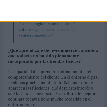
adicional para convertirse en una auténtica
palanca de crecimiento.
"La tecnología será un requisito. El
criterio seguirá siendo la verdadera
ventaja competitiva”
¿Qué aprendizaje del e-commerce considera
que todavía no ha sido plenamente
incorporado por las tiendas físicas?
La capacidad de aprender continuamente del
comportamiento del cliente. En el entorno digital
medimos prácticamente todo. Sabemos dónde
aparecen las fricciones, qué despierta interés o
qué facilita la conversión. Esa cultura de mejora
continua todavía tiene mucho recorrido en el
entorno físico.