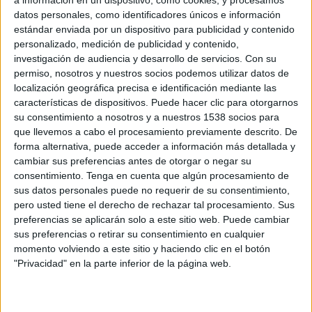
datos personales, como identificadores únicos e información
estándar enviada por un dispositivo para publicidad y contenido
personalizado, medición de publicidad y contenido,
28 DE MAYO DE 2011
investigación de audiencia y desarrollo de servicios.
Con su
permiso, nosotros y nuestros socios podemos utilizar datos de
Entre ambas secciones se han repartido 32
localización geográfica precisa e identificación mediante las
trofeos más, pero ningún gran premio.
características de dispositivos. Puede hacer clic para otorgarnos
su consentimiento a nosotros y a nuestros 1538 socios para
En la sección de medios se ha hecho entrega de 10 premios (4 oros, 2 platas y 4
que llevemos a cabo el procesamiento previamente descrito. De
bronces), aunque han declarado desierto el principal galardón. Por su parte el
forma alternativa, puede acceder a información más detallada y
jurado de la nueva sección destinada a publicidad de salud ha entregado 22
cambiar sus preferencias antes de otorgar o negar su
premios, de los que 5 son soles de oro, 9 de plata y 8 de bronce.
consentimiento.
Tenga en cuenta que algún procesamiento de
sus datos personales puede no requerir de su consentimiento,
Ver palmarés en ficheros adjuntos:
Salud
y
Medios
pero usted tiene el derecho de rechazar tal procesamiento. Sus
preferencias se aplicarán solo a este sitio web. Puede cambiar
sus preferencias o retirar su consentimiento en cualquier
IMPRIMIR
momento volviendo a este sitio y haciendo clic en el botón
"Privacidad" en la parte inferior de la página web.
TWEET