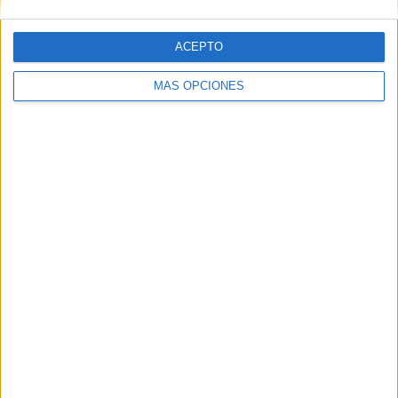
ACEPTO
MÁS OPCIONES
04/08/2026
‘El Match Perfecto del
Verano’, de Crush para
Maxibon
FICHA TÉCNICA Anunciante: Babaria/Maxibon
Contacto cliente: Silvia Muñoz (Babaria), Alba
Rodrigo (Maxibon) Agencia creativa y digital: Crush
Título de la campaña: “El Match Perfecto del...
LEER MÁS