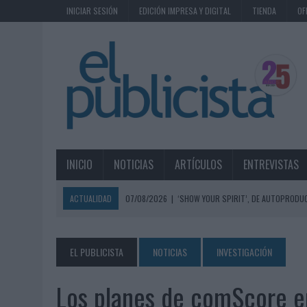
INICIAR SESIÓN
EDICIÓN IMPRESA Y DIGITAL
TIENDA
OF
INICIO
NOTICIAS
ARTÍCULOS
ENTREVISTAS
ACTUALIDAD
07/08/2026
|
‘SHOW YOUR SPIRIT’, DE AUTOPRODUC
07/08/2026
|
EL MÁLAGA CF CULMINA SU TRILOGÍA DE MARCA CON U
07/08/2026
|
MAHOU REIVINDICA EL RITUAL DE LA CAÑA EN EL DÍA IN
EL PUBLICISTA
NOTICIAS
INVESTIGACIÓN
07/08/2026
|
MG SPIRIT RELANZA SU MARCA CON UNA ESTRATEGIA 
Los planes de comScore e
07/08/2026
|
PATRÓN CONVIERTE EL NUEVO SINGLE DE ARÓN PIPER EN