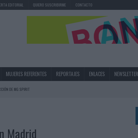
ERTA EDITORIAL
QUIERO SUSCRIBIRME
CONTACTO
MUJERES REFERENTES
REPORTAJES
ENLACES
NEWSLETTE
CIÓN DE MG SPIRIT
NA CAMPAÑA QUE CELEBRA SU REGRESO A PRIMERA DIVISIÓN
TERNACIONAL DE LA CERVEZA
360º CENTRADA EN EL ORIGEN BARCELONÉS
n Madrid
 UNA EXPERIENCIA DE MARCA EN IBIZA