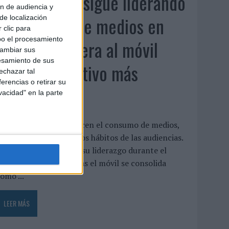
La televisión sigue liderando
ón de audiencia y
el consumo de medios en
de localización
 clic para
bo el procesamiento
verano y supera al móvil
cambiar sus
esamiento de sus
como dispositivo más
echazar tal
erencias o retirar su
utilizado
vacidad" en la parte
as vacaciones no reducen el consumo de medios,
ino que transforman los hábitos de las audiencias.
a televisión mantiene su liderazgo durante el
eriodo estival, mientras el móvil se consolida
omo ...
LEER MÁS