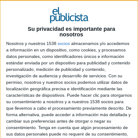
anunciantes en España.
El medio Internet ya es considerado como el más eficaz para las marcas. Así lo
refleja un sondeo que ha realizado El Publicista entre 68 profesionales de los
Su privacidad es importante para
departamentos de marketing y comunicación de los anunciantes y 22 miembros
nosotros
de agencias de medios (planificación y compra) a través de la plataforma
Nosotros y nuestros 1538
socios
almacenamos y/o accedemos
Encuestafacil.com (www.encuestafacil.com) en cuestionario privado y
a información en un dispositivo, como cookies, y procesamos
multirespuesta.
datos personales, como identificadores únicos e información
estándar enviada por un dispositivo para publicidad y contenido
El medio online es, en el actual escenario, el soporte que garantiza el mejor
personalizado, medición de publicidad y contenido,
retorno de la inversión para las marcas (52% de las menciones) junto a televisión
investigación de audiencia y desarrollo de servicios.
Con su
(31%), mobile (18%) y el medio cine (12%), por ese orden. No obstante la
permiso, nosotros y nuestros socios podemos utilizar datos de
mayoría de los participantes son conscientes de que en general, en función de los
localización geográfica precisa e identificación mediante las
objetivos de la campaña, lo ideal es realizar una combinación de medios en la
características de dispositivos. Puede hacer clic para otorgarnos
planificación estratégica (un 84% recalca la combinación Internet + TV).
su consentimiento a nosotros y a nuestros 1538 socios para
que llevemos a cabo el procesamiento previamente descrito. De
Desde el punto de vista de anunciantes y agencias de medios, el medio televisión
forma alternativa, puede acceder a información más detallada y
cambiar sus preferencias antes de otorgar o negar su
es el que presenta una mejor gestión comercial en la actualidad. Para la gran
consentimiento.
Tenga en cuenta que algún procesamiento de
mayoría de los anunciantes y responsables de compra de medios (76%) los
sus datos personales puede no requerir de su consentimiento,
grandes grupos televisivos son las que mejor explotan sus soportes en la