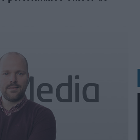
BLE INSPIRADA EN CORNETTO, CALIPPO Y SOLERO
MAR EL PATRIMONIO HISTÓRICO EN ACTIVOS CULTURALES Y ECONÓMICOS
LA GESTIÓN DE SUS RELACIONES CON LOS MEDIOS
ARIO EN SU ÚLTIMA CAMPAÑA INTERNACIONAL
N DE MARCA A LARGO PLAZO Y LA MEDICIÓN SON DOS CARAS DE LA MISMA
N HOTELS & RESORTS
VECES’, DE INUSUALY PARA CERVEZA CAPAZ
 PARA ORANGE
 UNA OPORTUNIDAD DE INCLUSIÓN
RANO’
UDIO EN SU NUEVA CAMPAÑA GLOBAL DE MARCA
VISTAR