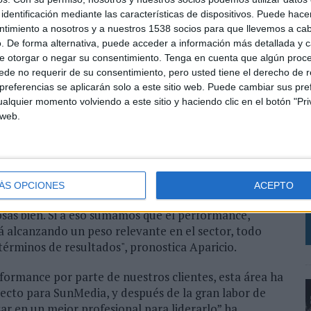
o Alemania, UK, Noruega o Sri Lanka.
identificación mediante las características de dispositivos. Puede hacer
ntimiento a nosotros y a nuestros 1538 socios para que llevemos a ca
e SunMedia ha depositado en mi. Me incorporé en
. De forma alternativa, puede acceder a información más detallada y 
 y ahora ya formamos un equipo de más de 50
e otorgar o negar su consentimiento.
Tenga en cuenta que algún proc
de no requerir de su consentimiento, pero usted tiene el derecho de r
va al mundo del performance, consiguiendo que los
referencias se aplicarán solo a este sitio web. Puede cambiar sus pref
ños", explica Aparicio.
alquier momento volviendo a este sitio y haciendo clic en el botón "Pri
 web.
a de mejorar la coordinación de los equipos de
r será el encargado de coordinar y fomentar el
E
o del negocio.
l
q
uciones de performance en 2018 nos marcamos un
ÁS OPCIONES
ACEPTO
m
lo hemos conseguido. Esto es sinónimo de que
osas bien. Si a eso sumamos que el performance,
tá alcanzando un peso relevante en el sector, todo
érminos de resultados", pronostica Aparicio.
ormance por parte de nuestros clientes, esta área ha
yecto para SunMedia, y después de la gran labor de
 en un mejor profesional para liderarlo” ha