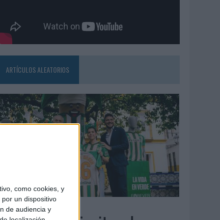
ARTÍCULOS ALEATORIOS
ivo, como cookies, y
por un dispositivo
3/08/2026
ón de audiencia y
de localización