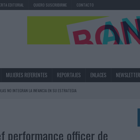
ERTA EDITORIAL
QUIERO SUSCRIBIRME
CONTACTO
MUJERES REFERENTES
REPORTAJES
ENLACES
NEWSLETTE
OLAS NO INTEGRAN LA INFANCIA EN SU ESTRATEGIA
UNQUE LOS MEDIOS CONTROLADOS MANTIENEN EL CRECIMIENTO
OS EN VERANO Y SUPERA AL MÓVIL COMO DISPOSITIVO MÁS UTILIZADO
OS ESPAÑOLES
ef performance officer de
IRECTORA COMERCIAL GLOBAL