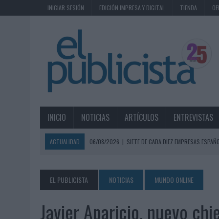
INICIAR SESIÓN
EDICIÓN IMPRESA Y DIGITAL
TIENDA
OF
INICIO
NOTICIAS
ARTÍCULOS
ENTREVISTAS
ACTUALIDAD
06/08/2026
|
SIETE DE CADA DIEZ EMPRESAS ESPAÑ
06/08/2026
|
EL MERCADO PUBLICITARIO CAE UN 2,6% EN 2025, A
06/08/2026
|
LA TELEVISIÓN SIGUE LIDERANDO EL CONSUMO DE MEDI
EL PUBLICISTA
NOTICIAS
MUNDO ONLINE
06/08/2026
|
EL USO DE LA IA GENERATIVA ALCANZA YA AL 62% DE L
Javier Aparicio, nuevo chi
06/08/2026
|
SYSTEM1 NOMBRA A KIMBERLY BASTONI COMO NUEVA D