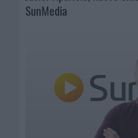
06/08/2026
|
FRIGO Y UNIQLO LANZAN UNA COLECCIÓN PERSONALIZA
SunMedia
06/08/2026
|
LA IA ESTÁ SUBIENDO EL LISTÓN DE LA CREATIVIDAD
05/08/2026
|
BEON WORLDWIDE LANZA RAÍZ URBANA PARA TRANSFOR
05/08/2026
|
FABRA COMUNICACIÓN INCORPORA A CASONÁ Y ASUME 
05/08/2026
|
LOPESAN HOTELS & RESORTS ACERCA EL PARAÍSO CAN
05/08/2026
|
LUIS ARQUILLOS (BURGO DE ARIAS): “LA CONSTRUCCIÓ
MONEDA”
04/08/2026
|
‘EL PARAÍSO MÁS CERCA’, DE 22GRADOS PARA LOPESA
04/08/2026
|
‘LA ÚNICA CERVEZA DEL MUNDO QUE SE DISFRUTA DOS 
04/08/2026
|
‘EL FÚTBOL SIN LAS PERSONAS’, DE DENTSU CREATIVE
04/08/2026
|
CAPAZ, LA CERVEZA QUE CONVIERTE CADA BOTELLA EN
04/08/2026
|
BABARIA Y MAXIBON SON ‘EL MATCH PERFECTO DEL VE
04/08/2026
|
AUDIBLE REIVINDICA EL PODER TRANSFORMADOR DEL A
03/08/2026
|
‘VUELVE EL FÚTBOL. VUELVE A SOÑAR’, DE VML PARA MO