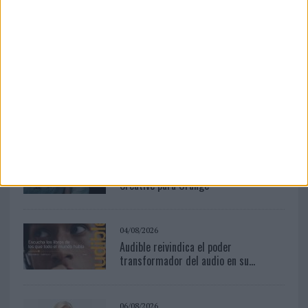
LEER MÁS
04/08/2026
‘El fútbol sin las personas’, de Dentsu
Creative para Orange
04/08/2026
‘El fútbol sin las personas’, de Dentsu
Creative para Orange
04/08/2026
Audible reivindica el poder
transformador del audio en su...
06/08/2026