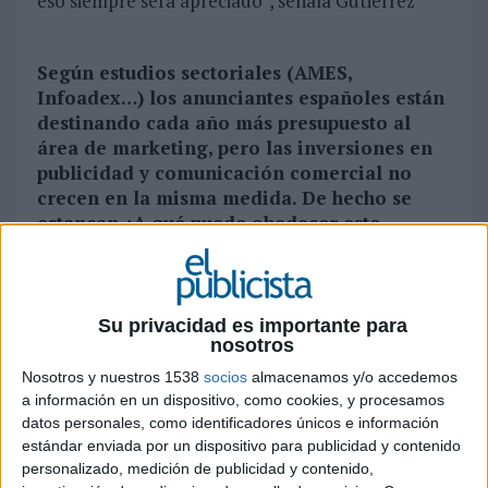
eso siempre será apreciado”, señala Gutiérrez
Según estudios sectoriales (AMES,
Infoadex…) los anunciantes españoles están
destinando cada año más presupuesto al
área de marketing, pero las inversiones en
publicidad y comunicación comercial no
crecen en la misma medida. De hecho se
estancan ¿A qué puede obedecer este
escenario?
A que el Marketing Mix ha cambiado, los pesos de
cada uno de sus componentes han variado y hay
Su privacidad es importante para
más factores externos que influyen y hacen que
nosotros
la inversión se destine a otras áreas y funciones.
Nosotros y nuestros 1538
socios
almacenamos y/o accedemos
a información en un dispositivo, como cookies, y procesamos
¿Corre peligro el negocio publicitario en
datos personales, como identificadores únicos e información
España? ¿Volveremos a vivir un periodo de
estándar enviada por un dispositivo para publicidad y contenido
recesión y recortes?
personalizado, medición de publicidad y contenido,