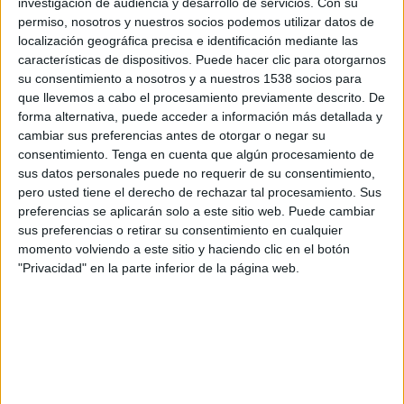
investigación de audiencia y desarrollo de servicios.
Con su
Llevamos años con este “miedo” y no, el mercado
permiso, nosotros y nuestros socios podemos utilizar datos de
publicitario no corre más peligro que otros
localización geográfica precisa e identificación mediante las
características de dispositivos. Puede hacer clic para otorgarnos
sectores de la actividad económica. Hace unos
su consentimiento a nosotros y a nuestros 1538 socios para
años, vivimos un reajuste necesario y seguiremos
que llevemos a cabo el procesamiento previamente descrito. De
viviendo períodos de adaptación, que no
forma alternativa, puede acceder a información más detallada y
recesión.
cambiar sus preferencias antes de otorgar o negar su
consentimiento.
Tenga en cuenta que algún procesamiento de
¿Qué sectores de actividad ejercerán como
sus datos personales puede no requerir de su consentimiento,
locomotora del negocio publicitario en el
pero usted tiene el derecho de rechazar tal procesamiento. Sus
corto y medio plazo? ¿Qué medios o canales
preferencias se aplicarán solo a este sitio web. Puede cambiar
se podrán ver afectados o beneficiados de
sus preferencias o retirar su consentimiento en cualquier
este nuevo rumbo de la inversión
momento volviendo a este sitio y haciendo clic en el botón
publicitaria?
"Privacidad" en la parte inferior de la página web.
Si atendemos a las predicciones que hacen
algunas empresas especializadas como Adecco,
los sectores que liderarán la creación de empleo
son, por este orden: Tecnología I+D+i, Turismo y
ocio, Salud y bienestar y Energía. Es bastante