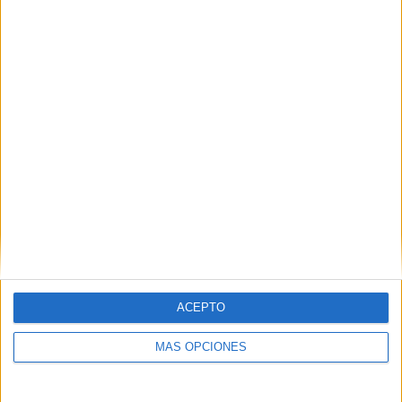
06/08/2026
System1 nombra a Kimberly
Bastoni como nueva
ACEPTO
directora comercial global
MÁS OPCIONES
La directiva, con más de 25 años de experiencia en
investigación, tecnología y marketing, liderará la