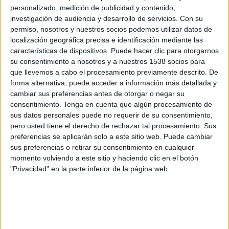
temas de interés para los profesionales del sector (consumidor, innovación,
personalizado, medición de publicidad y contenido,
tendencias, redes sociales, marketing digital y eficacia, entre otros).
investigación de audiencia y desarrollo de servicios.
Con su
permiso, nosotros y nuestros socios podemos utilizar datos de
El espacio, que también está presente en Facebook y Twitter, se nutre del
localización geográfica precisa e identificación mediante las
contenido que sus usuarios suben a la red. Estos usuarios, a su vez, pueden
características de dispositivos. Puede hacer clic para otorgarnos
suscribirse al contenido que más les interese, recibir newsletters semanales con lo
su consentimiento a nosotros y a nuestros 1538 socios para
que llevemos a cabo el procesamiento previamente descrito. De
más relevante publicado en la comunidad, tener acceso a descuentos exclusivos o
forma alternativa, puede acceder a información más detallada y
acudir a eventos privados organizados por MPG o Media Contacts.
cambiar sus preferencias antes de otorgar o negar su
consentimiento.
Tenga en cuenta que algún procesamiento de
sus datos personales puede no requerir de su consentimiento,
IMPRIMIR
pero usted tiene el derecho de rechazar tal procesamiento. Sus
preferencias se aplicarán solo a este sitio web. Puede cambiar
TWEET
sus preferencias o retirar su consentimiento en cualquier
momento volviendo a este sitio y haciendo clic en el botón
SHARE
"Privacidad" en la parte inferior de la página web.
SHARE
ENVIAR