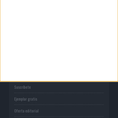
Publicidad
Normas de uso
Política de privacidad
PUBLICACIONES
Tienda
Suscríbete
Ejemplar gratis
Oferta editorial