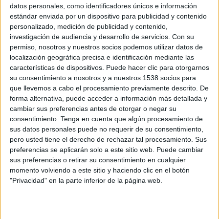
datos personales, como identificadores únicos e información
Con un premio internacional PromaxBDA
estándar enviada por un dispositivo para publicidad y contenido
personalizado, medición de publicidad y contenido,
La campaña “Champions”, en la que TVE anunciaba la vuelta de la Champions
investigación de audiencia y desarrollo de servicios.
Con su
League a La 1, ha sido galardonada con una medalla de plata internacional
permiso, nosotros y nuestros socios podemos utilizar datos de
PromaxBDA Latin America a la mejor promoción del deporte, que esta asociación
localización geográfica precisa e identificación mediante las
concede entre la industria latinoamericana. PromaxBDA es la mayor agrupación
características de dispositivos. Puede hacer clic para otorgarnos
internacional de profesionales del marketing y las autopromociones de televisión.
su consentimiento a nosotros y a nuestros 1538 socios para
que llevemos a cabo el procesamiento previamente descrito. De
Aparte del premio a la campaña de la Champions, otras dos autopromociones de
forma alternativa, puede acceder a información más detallada y
Televisión Española han sido candidatas a estos premios este año: la que anunció
cambiar sus preferencias antes de otorgar o negar su
el fin de la emisión de anuncios en la cadena pública y la que promocionó las
consentimiento.
Tenga en cuenta que algún procesamiento de
transmisiones del mejor tenis en Teledeporte.
sus datos personales puede no requerir de su consentimiento,
En esta ocasión TVE, única cadena generalista española que ha sido seleccionada,
pero usted tiene el derecho de rechazar tal procesamiento. Sus
optaba a estos premios en dos categorías: en la de mejor campaña de imagen de
preferencias se aplicarán solo a este sitio web. Puede cambiar
marca con ‘Líneas’, autopromoción que anunció el fin de la publicidad en la
sus preferencias o retirar su consentimiento en cualquier
momento volviendo a este sitio y haciendo clic en el botón
pública en enero de 2010 y en la de mejor promoción de deportes, con dos
"Privacidad" en la parte inferior de la página web.
candidaturas: por un lado la de Champions y por otro ‘El mejor tenis’, que
promocionaba las retransmisiones de este deporte en Teledeporte.