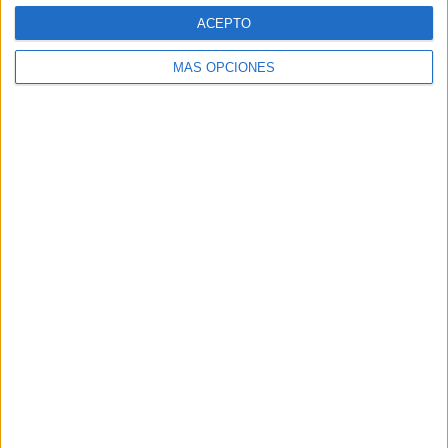
04/08/2026
ACEPTO
Capaz, la cerveza que
MÁS OPCIONES
convierte cada botella en
una oportunidad de inclusión
La cervecera madrileña Capaz ha irrumpido en el
mercado con una propuesta que combina
elaboración artesanal y propósito social. La marca
presenta una cerveza elaborada únicamente con
agua, malta,...
LEER MÁS
05/08/2026