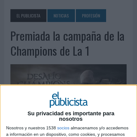
EL PUBLICISTA
NOTICIAS
PROFESIÓN
Premiada la campaña de la
Champions de La 1
Su privacidad es importante para
nosotros
Nosotros y nuestros 1538
socios
almacenamos y/o accedemos
20 DE OCTUBRE DE 2010
a información en un dispositivo, como cookies, y procesamos