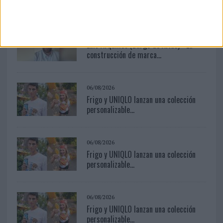
05/08/2026
Luis Arquillos (Burgo de Arias): “La
construcción de marca...
06/08/2026
Frigo y UNIQLO lanzan una colección
personalizable...
06/08/2026
Frigo y UNIQLO lanzan una colección
personalizable...
06/08/2026
Frigo y UNIQLO lanzan una colección
personalizable...