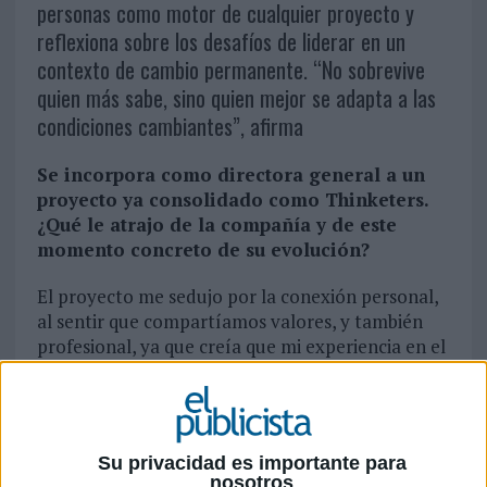
personas como motor de cualquier proyecto y
reflexiona sobre los desafíos de liderar en un
contexto de cambio permanente. “No sobrevive
quien más sabe, sino quien mejor se adapta a las
condiciones cambiantes”, afirma
Se incorpora como directora general a un
proyecto ya consolidado como Thinketers.
¿Qué le atrajo de la compañía y de este
momento concreto de su evolución?
El proyecto me sedujo por la conexión personal,
al sentir que compartíamos valores, y también
profesional, ya que creía que mi experiencia en el
ámbito digital complementaba y venía a
potenciar la trayectoria de la compañía y la
dotaba de unos skills que a la postre se han
mostrado claves a la hora de conectar marcas
Su privacidad es importante para
con audiencias.
nosotros