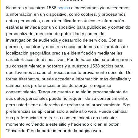
Nosotros y nuestros 1538
socios
almacenamos y/o accedemos
Ha desarrollado su carrera en posiciones de
a información en un dispositivo, como cookies, y procesamos
alta responsabilidad. ¿Qué aprendizajes de
datos personales, como identificadores únicos e información
ese recorrido aplica hoy en su rol actual?
estándar enviada por un dispositivo para publicidad y contenido
personalizado, medición de publicidad y contenido,
La vida es puro aprendizaje y, tanto en lo
investigación de audiencia y desarrollo de servicios.
Con su
personal como en lo profesional, he intentado
permiso, nosotros y nuestros socios podemos utilizar datos de
siempre guiarme por la coherencia (entre lo que
localización geográfica precisa e identificación mediante las
piensas, dices y cómo actúas), la disciplina y los
características de dispositivos. Puede hacer clic para otorgarnos
valores personales (que he tenido siempre muy
su consentimiento a nosotros y a nuestros 1538 socios para
presentes gracias a mi entorno familiar) y la
que llevemos a cabo el procesamiento previamente descrito. De
fuerza del equipo, esto último muy arraigado a
forma alternativa, puede acceder a información más detallada y
mis más de 20 años practicando baloncesto, los
cambiar sus preferencias antes de otorgar o negar su
consentimiento.
Tenga en cuenta que algún procesamiento de
últimos de ellos en la liga profesional.
sus datos personales puede no requerir de su consentimiento,
pero usted tiene el derecho de rechazar tal procesamiento. Sus
El deporte en equipo te enseña desde muy
preferencias se aplicarán solo a este sitio web. Puede cambiar
pronto que el talento individual suma, pero es el
sus preferencias o retirar su consentimiento en cualquier
colectivo el que realmente marca la diferencia. Y
momento volviendo a este sitio y haciendo clic en el botón
en la dirección creo que lo más importante es
"Privacidad" en la parte inferior de la página web.
manejar la batuta, creando la armonía y