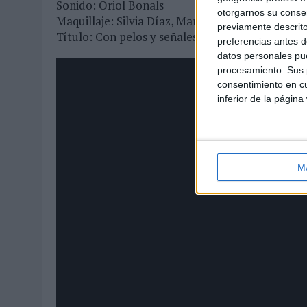
Sonido: Oriol Bonals
otorgarnos su conse
Maquillaje: Silvia Díaz, Marta Caudet
previamente descrito
Título: Con pelos y señales
preferencias antes d
datos personales pue
procesamiento. Sus p
consentimiento en cu
inferior de la página
M