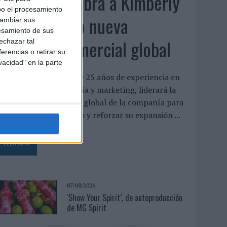
System1 nombra a Kimberly
bo el procesamiento
Bastoni como nueva
cambiar sus
esamiento de sus
directora comercial global
echazar tal
erencias o retirar su
vacidad" en la parte
a directiva, con más de 25 años de experiencia en
nvestigación, tecnología y marketing, liderará la
rganización comercial global de la compañía para
mpulsar su crecimiento y reforzar su expansión ...
LEER MÁS
07/08/2026
‘Show Your Spirit’, de autoproducción
de MG Spirit