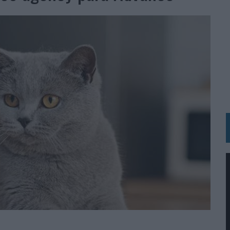
 LAS MARCAS
N IA
RÁ A PRUEBA LA CREATIVIDAD DE LAS MARCAS
N LA INFANCIA EN SU ESTRATEGIA
OS EN VERANO Y SUPERA AL MÓVIL COMO DISPOSITIVO MÁS UTILIZADO
OS ESPAÑOLES
IRECTORA COMERCIAL GLOBAL
BLE INSPIRADA EN CORNETTO, CALIPPO Y SOLERO
MAR EL PATRIMONIO HISTÓRICO EN ACTIVOS CULTURALES Y ECONÓMICOS
LA GESTIÓN DE SUS RELACIONES CON LOS MEDIOS
ARIO EN SU ÚLTIMA CAMPAÑA INTERNACIONAL
N DE MARCA A LARGO PLAZO Y LA MEDICIÓN SON DOS CARAS DE LA MISMA