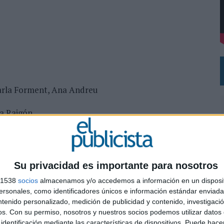
DE CHEIL SPAIN PARA SAMSUNG ELECTRONICS IBERIA
 Carla Forment, Ana Andreu
na Raigón.
Su privacidad es importante para nosotros
s 1538
socios
almacenamos y/o accedemos a información en un disposit
sonales, como identificadores únicos e información estándar enviada 
ntenido personalizado, medición de publicidad y contenido, investigaci
0
os.
Con su permiso, nosotros y nuestros socios podemos utilizar datos 
identificación mediante las características de dispositivos. Puede hacer