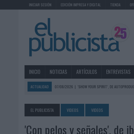
INICIAR SESIÓN
EDICIÓN IMPRESA Y DIGITAL
TIENDA
OF
INICIO
NOTICIAS
ARTÍCULOS
ENTREVISTAS
ACTUALIDAD
07/08/2026
|
‘SHOW YOUR SPIRIT’, DE AUTOPRODUC
07/08/2026
|
EL MÁLAGA CF CULMINA SU TRILOGÍA DE MARCA CON U
07/08/2026
|
MAHOU REIVINDICA EL RITUAL DE LA CAÑA EN EL DÍA IN
EL PUBLICISTA
VIDEOS
VIDEOS
07/08/2026
|
MG SPIRIT RELANZA SU MARCA CON UNA ESTRATEGIA 
'Con pelos y señales', de
07/08/2026
|
PATRÓN CONVIERTE EL NUEVO SINGLE DE ARÓN PIPER EN