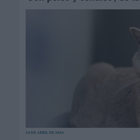
07/08/2026
|
EL VERANO PONE A PRUEBA LA ESTRATEGIA DIGITAL DE
07/08/2026
|
VUELING CONVIERTE LOS RECUERDOS EN SOUVENIRS CO
07/08/2026
|
CUANDO SE APAGUE EL SOL, EL ECLIPSE DE 2026 POND
06/08/2026
|
‘LA VUELTA’, DE FENOMENAL PARA MÁLAGA CF
06/08/2026
|
SIETE DE CADA DIEZ EMPRESAS ESPAÑOLAS NO INTEGRA
06/08/2026
|
LA TELEVISIÓN SIGUE LIDERANDO EL CONSUMO DE MEDI
06/08/2026
|
EL USO DE LA IA GENERATIVA ALCANZA YA AL 62% DE L
06/08/2026
|
SYSTEM1 NOMBRA A KIMBERLY BASTONI COMO NUEVA D
06/08/2026
|
FRIGO Y UNIQLO LANZAN UNA COLECCIÓN PERSONALIZA
06/08/2026
|
LA IA ESTÁ SUBIENDO EL LISTÓN DE LA CREATIVIDAD
05/08/2026
|
BEON WORLDWIDE LANZA RAÍZ URBANA PARA TRANSFOR
05/08/2026
|
FABRA COMUNICACIÓN INCORPORA A CASONÁ Y ASUME 
05/08/2026
|
LOPESAN HOTELS & RESORTS ACERCA EL PARAÍSO CAN
24 DE ABRIL DE 2026
05/08/2026
|
LUIS ARQUILLOS (BURGO DE ARIAS): “LA CONSTRUCCIÓ