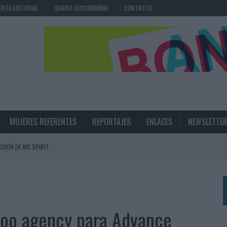
ERTA EDITORIAL
QUIERO SUSCRIBIRME
CONTACTO
MUJERES REFERENTES
REPORTAJES
ENLACES
NEWSLETTE
CIÓN DE MG SPIRIT
NA CAMPAÑA QUE CELEBRA SU REGRESO A PRIMERA DIVISIÓN
TERNACIONAL DE LA CERVEZA
360º CENTRADA EN EL ORIGEN BARCELONÉS
 iboo agency para Advance
 UNA EXPERIENCIA DE MARCA EN IBIZA