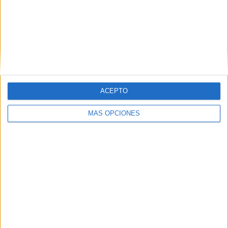
ARTÍCULOS ALEATORIOS
ACEPTO
MÁS OPCIONES
10/08/2026
Dunkin' colabora con Calippo
en la campaña más exitosa