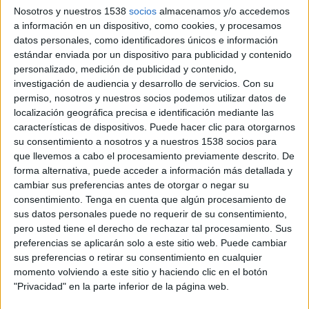
Nosotros y nuestros 1538
socios
almacenamos y/o accedemos
a información en un dispositivo, como cookies, y procesamos
datos personales, como identificadores únicos e información
estándar enviada por un dispositivo para publicidad y contenido
personalizado, medición de publicidad y contenido,
investigación de audiencia y desarrollo de servicios.
Con su
permiso, nosotros y nuestros socios podemos utilizar datos de
localización geográfica precisa e identificación mediante las
28 DE MAYO DE 2007
características de dispositivos. Puede hacer clic para otorgarnos
su consentimiento a nosotros y a nuestros 1538 socios para
El Grupo 888, especializado en juegos de azar on
que llevemos a cabo el procesamiento previamente descrito. De
line, ha empezado a apoyar sus marcas Casino-
forma alternativa, puede acceder a información más detallada y
on-Net y Pacific Poker en los medios off line en
cambiar sus preferencias antes de otorgar o negar su
España, con la colaboración de Directmedia,
consentimiento.
Tenga en cuenta que algún procesamiento de
sus datos personales puede no requerir de su consentimiento,
agencia de medios especializada en respuesta
pero usted tiene el derecho de rechazar tal procesamiento. Sus
directa del Grupo ZenithOptimedia.
preferencias se aplicarán solo a este sitio web. Puede cambiar
Con el objetivo prioritario de dar a conocer
sus preferencias o retirar su consentimiento en cualquier
888.com en nuestro mercado y generar tráfico a
momento volviendo a este sitio y haciendo clic en el botón
su página web, Directmedia dará servicios
"Privacidad" en la parte inferior de la página web.
completos de asesoramiento estratégico,