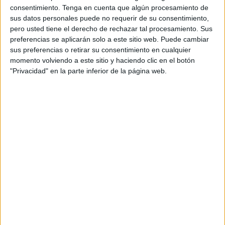
corredores más rezagados y llenando de ritmo
consentimiento.
Tenga en cuenta que algún procesamiento de
los últimos puestos de la carrera. El objetivo
sus datos personales puede no requerir de su consentimiento,
principal es recordar que lo importante del
pero usted tiene el derecho de rechazar tal procesamiento. Sus
deporte es pasarlo bien.
preferencias se aplicarán solo a este sitio web. Puede cambiar
sus preferencias o retirar su consentimiento en cualquier
Las dos tortugas fueron las estrellas de su zona,
momento volviendo a este sitio y haciendo clic en el botón
ya que animaron a todo el mundo, haciendo a los
"Privacidad" en la parte inferior de la página web.
corredores reír, bailar y disfrutar. Las tortugas
pasaron de las marcas porque lo importante ese
día era disfrutar. También les dieron a los
corredores proteínas para que aguantaran toda
la carrera, entrevistaron a muchos de ellos y les
hicieron correr "por debajo de 6km/min",
literalmente. Al final, las tortugas lograron
terminar la carrera las últimas y, por supuesto,
brindaron con Kaiku Protein por ello.
El resumen de la carrera de las tortugas se subió
a Instagram y TikTok como contenido
colaborativo entre @
kaikuprotein
y