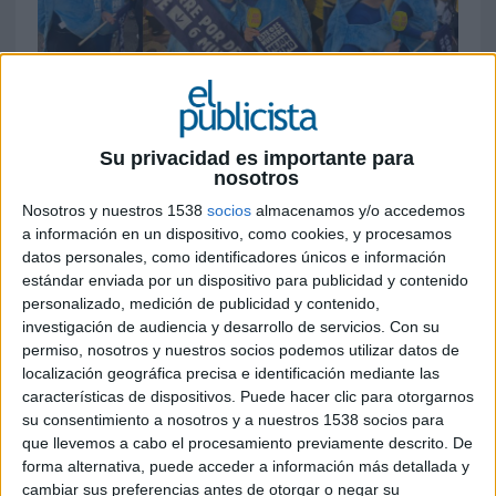
3 DE ENERO DE 2025
Las dos tortugas corrieron para recordar a
Su privacidad es importante para
los participantes que más allá de la marca,
nosotros
lo importante es disfrutar del deporte
Nosotros y nuestros 1538
socios
almacenamos y/o accedemos
a información en un dispositivo, como cookies, y procesamos
En esta edición, la San Silvestre Vallecana
datos personales, como identificadores únicos e información
cumplía sesenta años de historia, con más de
estándar enviada por un dispositivo para publicidad y contenido
40.000 atletas. Entre todos los corredores,
personalizado, medición de publicidad y contenido,
destacaron dos tortugas vestidas de azul que
investigación de audiencia y desarrollo de servicios.
Con su
corrían en los últimos puestos, sin adelantar a
permiso, nosotros y nuestros socios podemos utilizar datos de
nadie.
localización geográfica precisa e identificación mediante las
características de dispositivos. Puede hacer clic para otorgarnos
Estas tortugas estaban patrocinadas por
Kaiku
su consentimiento a nosotros y a nuestros 1538 socios para
que llevemos a cabo el procesamiento previamente descrito. De
Protein
y se presentaron como la alternativa a
forma alternativa, puede acceder a información más detallada y
las liebres del atletismo animando a los
cambiar sus preferencias antes de otorgar o negar su