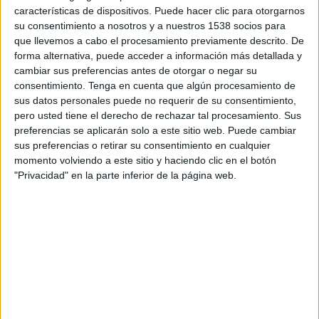
características de dispositivos. Puede hacer clic para otorgarnos
el que nos encontramos.
su consentimiento a nosotros y a nuestros 1538 socios para
que llevemos a cabo el procesamiento previamente descrito. De
En un momento de recuperación económica y de
forma alternativa, puede acceder a información más detallada y
inicio de las vacaciones, son muchas las pymes -
cambiar sus preferencias antes de otorgar o negar su
especialmente las relacionadas con el turismo-
consentimiento.
Tenga en cuenta que algún procesamiento de
que se enfrentan a desafíos sin precedentes y que
sus datos personales puede no requerir de su consentimiento,
se ven forzadas a acelerar su digitalización e
pero usted tiene el derecho de rechazar tal procesamiento. Sus
incluso a cambiar su estrategia de negocio para
preferencias se aplicarán solo a este sitio web. Puede cambiar
hacer frente a las nuevas necesidades de la
sus preferencias o retirar su consentimiento en cualquier
sociedad. De hecho el 43% de las pymes
momento volviendo a este sitio y haciendo clic en el botón
españolas presentes en Facebook afirma que
"Privacidad" en la parte inferior de la página web.
durante el último mes, al menos el 25% de sus
ventas han sido digitales.
En este contexto, la iniciativa pretende ser un
centro de ayuda con formación e
información para que las pequeñas
empresas puedan adoptar rápidamente una
estrategia digital
y así mantener sus negocios.