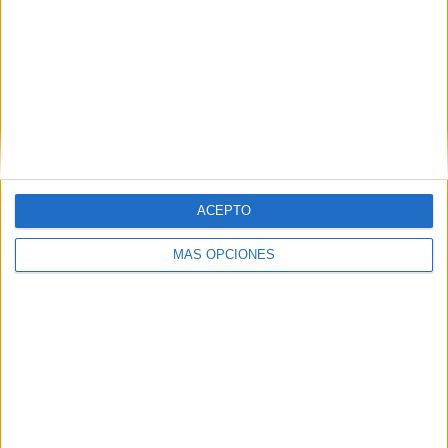
SHARE
SHARE
ENVIAR
PIN
ACEPTO
MÁS OPCIONES
SÍGUENOS EN FACEBOOK