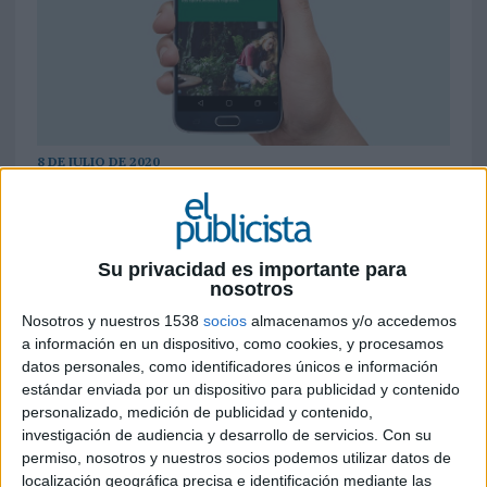
8 DE JULIO DE 2020
La iniciativa incluye una herramienta
gratuita de diagnóstico digital para que las
pymes puedan evaluar su estrategia digital y
Su privacidad es importante para
obtener un plan de acción personalizado
nosotros
Nosotros y nuestros 1538
socios
almacenamos y/o accedemos
Facebook
ha anunciado su plan
a información en un dispositivo, como cookies, y procesamos
#ApoyandoANuestrasPymes
, con el apoyo de
datos personales, como identificadores únicos e información
CEPYME
, una iniciativa que tiene como objetivo
estándar enviada por un dispositivo para publicidad y contenido
contribuir a la recuperación económica de las
personalizado, medición de publicidad y contenido,
pymes españolas, ayudándoles a acelerar su
investigación de audiencia y desarrollo de servicios.
Con su
transformación digital para adaptar su estrategia
permiso, nosotros y nuestros socios podemos utilizar datos de
de negocio al nuevo escenario socioeconómico en
localización geográfica precisa e identificación mediante las