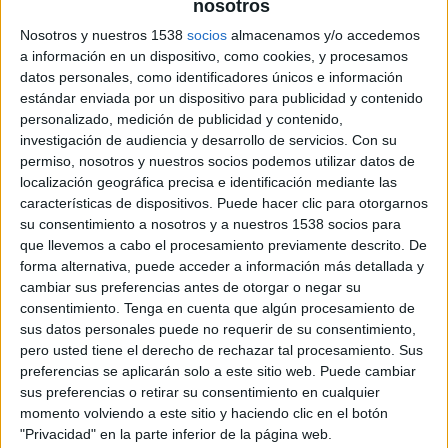
nosotros
6 DE FEBRERO DE 2017
Nosotros y nuestros 1538
socios
almacenamos y/o accedemos
a información en un dispositivo, como cookies, y procesamos
Título: Hotwheels.
datos personales, como identificadores únicos e información
estándar enviada por un dispositivo para publicidad y contenido
Autores: Sheila Andújar e Iván Reynoso.
personalizado, medición de publicidad y contenido,
investigación de audiencia y desarrollo de servicios.
Con su
Producto: Hotwheels.
permiso, nosotros y nuestros socios podemos utilizar datos de
localización geográfica precisa e identificación mediante las
Escuela: Brother Santo Domingo.
características de dispositivos. Puede hacer clic para otorgarnos
su consentimiento a nosotros y a nuestros 1538 socios para
que llevemos a cabo el procesamiento previamente descrito. De
País: República Dominicana.
forma alternativa, puede acceder a información más detallada y
cambiar sus preferencias antes de otorgar o negar su
consentimiento.
Tenga en cuenta que algún procesamiento de
sus datos personales puede no requerir de su consentimiento,
pero usted tiene el derecho de rechazar tal procesamiento. Sus
preferencias se aplicarán solo a este sitio web. Puede cambiar
sus preferencias o retirar su consentimiento en cualquier
momento volviendo a este sitio y haciendo clic en el botón
"Privacidad" en la parte inferior de la página web.