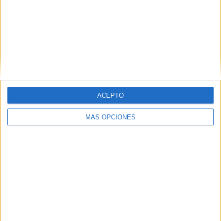
SHARE
ENVIAR
PIN
ACEPTO
MÁS OPCIONES
SÍGUENOS EN FACEBOOK