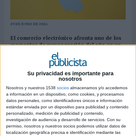
29 DE JUNIO DE 2026
El comercio electrónico afronta uno de los
momentos de mayor presión del año en un
contexto en el que los consumidores
priorizan la experiencia de compra por
encima del descuento
Su privacidad es importante para
Las rebajas de julio vuelven a poner a prueba la
nosotros
capacidad de respuesta de las marcas en el
Nosotros y nuestros 1538
socios
almacenamos y/o accedemos
entorno digital. Lo que durante años fue una
a información en un dispositivo, como cookies, y procesamos
carrera por ofrecer los descuentos más agresivos
datos personales, como identificadores únicos e información
se ha convertido en un desafío mucho más
estándar enviada por un dispositivo para publicidad y contenido
complejo: gestionar picos de tráfico, garantizar
personalizado, medición de publicidad y contenido,
investigación de audiencia y desarrollo de servicios.
Con su
una experiencia de compra fluida y responder a
permiso, nosotros y nuestros socios podemos utilizar datos de
un consumidor que exige conveniencia, rapidez y
localización geográfica precisa e identificación mediante las
personalización.