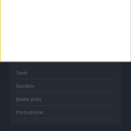
Normas de uso
Política de privacidad
PUBLICACIONES
Tienda
Suscríbete
Ejemplar gratis
Oferta editorial