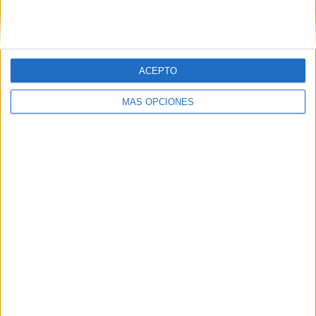
ACEPTO
MÁS OPCIONES
06/08/2026
System1 nombra a Kimberly
Bastoni como nueva
directora comercial global
La directiva, con más de 25 años de experiencia en
investigación, tecnología y marketing, liderará la
organización comercial global de la compañía para