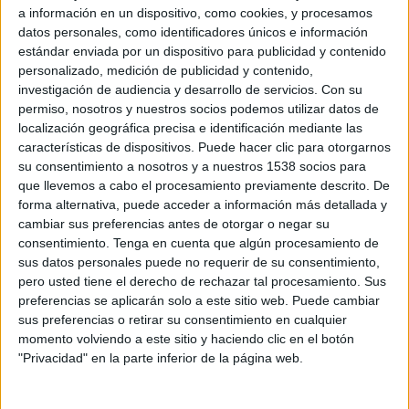
pérdida de eficacia de los spots, parece necesario
a información en un dispositivo, como cookies, y procesamos
buscar alternativas a los planes de medios
datos personales, como identificadores únicos e información
tradicionales. Tres grupos editoriales Interdeco,
estándar enviada por un dispositivo para publicidad y contenido
RBA y GPS (fruto de la fusión entre G+J y MPIB)
personalizado, medición de publicidad y contenido,
decidieron unir sus fuerzas para demostrar la
investigación de audiencia y desarrollo de servicios.
Con su
aportación del medio revistas a un plan de
permiso, nosotros y nuestros socios podemos utilizar datos de
medios donde la televisión es el medio principal.
localización geográfica precisa e identificación mediante las
Así surgió Atenea.
características de dispositivos. Puede hacer clic para otorgarnos
su consentimiento a nosotros y a nuestros 1538 socios para
Atenea nace con la intención de fortalecer el
que llevemos a cabo el procesamiento previamente descrito. De
forma alternativa, puede acceder a información más detallada y
medio revistas, evitar la fuga de inversión a favor
cambiar sus preferencias antes de otorgar o negar su
de otros medios y atraer a anunciantes que
consentimiento.
Tenga en cuenta que algún procesamiento de
todavía no creen en ellas. Sus objetivos son
sus datos personales puede no requerir de su consentimiento,
cuantificar la aportación del medio revistas a
pero usted tiene el derecho de rechazar tal procesamiento. Sus
campañas de publicidad en televisión, verificar
preferencias se aplicarán solo a este sitio web. Puede cambiar
que el medio revistas aporta valor añadido a
sus preferencias o retirar su consentimiento en cualquier
planificaciones de medios donde el peso de la
momento volviendo a este sitio y haciendo clic en el botón
telelvisión es muy importante, utilizar los
"Privacidad" en la parte inferior de la página web.
resultados del estudio como herramienta para
optimizar la inversión en medios de los