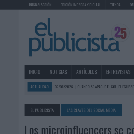
INICIAR SESIÓN
EDICIÓN IMPRESA Y DIGITAL
TIENDA
OF
INICIO
NOTICIAS
ARTÍCULOS
ENTREVISTAS
ACTUALIDAD
07/08/2026
|
CUANDO SE APAGUE EL SOL, EL ECLIP
06/08/2026
|
‘LA VUELTA’, DE FENOMENAL PARA MÁLAGA CF
06/08/2026
|
SIETE DE CADA DIEZ EMPRESAS ESPAÑOLAS NO INTEGRA
EL PUBLICISTA
LAS CLAVES DEL SOCIAL MEDIA
06/08/2026
|
EL MERCADO PUBLICITARIO CAE UN 2,6% EN 2025, A
Los microinfluencers se c
06/08/2026
|
LA TELEVISIÓN SIGUE LIDERANDO EL CONSUMO DE MEDI