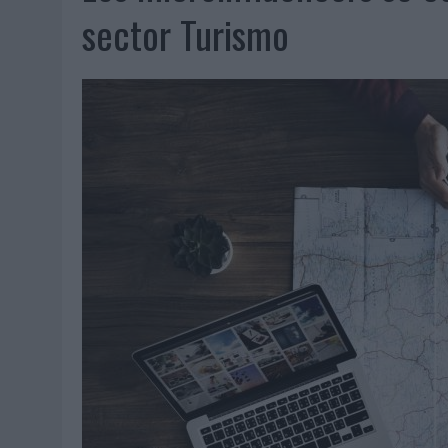
06/08/2026
|
EL USO DE LA IA GENERATIVA ALCANZA YA AL 62% DE L
sector Turismo
06/08/2026
|
SYSTEM1 NOMBRA A KIMBERLY BASTONI COMO NUEVA D
06/08/2026
|
FRIGO Y UNIQLO LANZAN UNA COLECCIÓN PERSONALIZA
06/08/2026
|
LA IA ESTÁ SUBIENDO EL LISTÓN DE LA CREATIVIDAD
05/08/2026
|
BEON WORLDWIDE LANZA RAÍZ URBANA PARA TRANSFOR
05/08/2026
|
FABRA COMUNICACIÓN INCORPORA A CASONÁ Y ASUME 
05/08/2026
|
LOPESAN HOTELS & RESORTS ACERCA EL PARAÍSO CAN
05/08/2026
|
LUIS ARQUILLOS (BURGO DE ARIAS): “LA CONSTRUCCIÓ
MONEDA”
04/08/2026
|
‘EL PARAÍSO MÁS CERCA’, DE 22GRADOS PARA LOPESA
04/08/2026
|
‘LA ÚNICA CERVEZA DEL MUNDO QUE SE DISFRUTA DOS 
04/08/2026
|
‘EL FÚTBOL SIN LAS PERSONAS’, DE DENTSU CREATIVE
04/08/2026
|
CAPAZ, LA CERVEZA QUE CONVIERTE CADA BOTELLA EN
04/08/2026
|
BABARIA Y MAXIBON SON ‘EL MATCH PERFECTO DEL VE