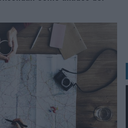
OS ESPAÑOLES
IRECTORA COMERCIAL GLOBAL
BLE INSPIRADA EN CORNETTO, CALIPPO Y SOLERO
MAR EL PATRIMONIO HISTÓRICO EN ACTIVOS CULTURALES Y ECONÓMICOS
LA GESTIÓN DE SUS RELACIONES CON LOS MEDIOS
ARIO EN SU ÚLTIMA CAMPAÑA INTERNACIONAL
N DE MARCA A LARGO PLAZO Y LA MEDICIÓN SON DOS CARAS DE LA MISMA
N HOTELS & RESORTS
VECES’, DE INUSUALY PARA CERVEZA CAPAZ
 PARA ORANGE
 UNA OPORTUNIDAD DE INCLUSIÓN
RANO’