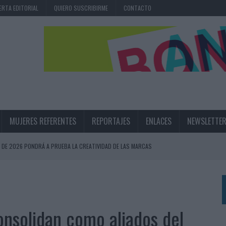
ERTA EDITORIAL
QUIERO SUSCRIBIRME
CONTACTO
MUJERES REFERENTES
REPORTAJES
ENLACES
NEWSLETTE
SE DE 2026 PONDRÁ A PRUEBA LA CREATIVIDAD DE LAS MARCAS
N LA INFANCIA EN SU ESTRATEGIA
UNQUE LOS MEDIOS CONTROLADOS MANTIENEN EL CRECIMIENTO
onsolidan como aliados del
OS EN VERANO Y SUPERA AL MÓVIL COMO DISPOSITIVO MÁS UTILIZADO