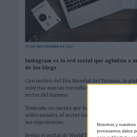
04/08/2026
|
AUDIBLE REIVINDICA EL PODER TRANSFORMADOR DEL A
07/08/2026
|
VUELING CONVIERTE LOS RECUERDOS EN SOUVENIRS CO
27 DE SEPTIEMBRE DE 2017
Instagram es la red social que aglutina a 
de los blogs
Con motivo del Día Mundial del Turismo, la pla
conectar marcas con influencers, ha realizado un
sector del turismo.
Teniendo en cuenta que hay 3.000 millones de p
redes sociales, el sector turístico está aprove
sus experiencias.
Nosotros y nuestro
procesamos datos per
Según el portal de WorldTravel and Tourism Coun