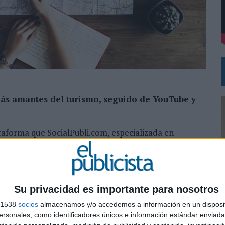
UDIO EN SU NUEVA CAMPAÑA GLOBAL DE MARCA
N IA
más amantes del turismo, seguido de YouTube y
taforma que SocialPubli.com, especializada en
 estudio que descubre las claves para triunfar en el
ersonas (el 37% de la población mundial) que usan
chando la pasión de los usuarios por mostrar al mundo
Su privacidad es importante para nosotros
s 1538
socios
almacenamos y/o accedemos a información en un disposit
0
sonales, como identificadores únicos e información estándar enviada 
cil, el 75% de los usuarios publican fotos de sus