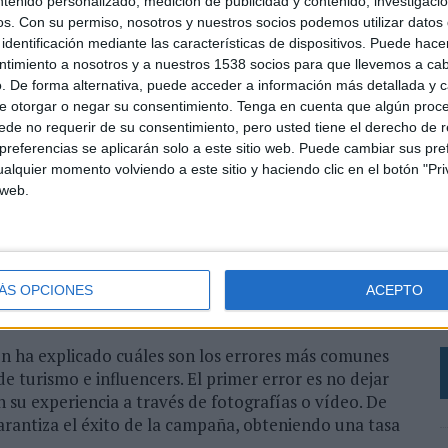
ntenido personalizado, medición de publicidad y contenido, investigaci
vedoso si tenemos en cuenta que desde siempre la
os.
Con su permiso, nosotros y nuestros socios podemos utilizar datos 
 viajes. Asimismo, el 50% de los usuarios asegura que
identificación mediante las características de dispositivos. Puede hacer
nes influyeron en sus decisiones para escoger un
ntimiento a nosotros y a nuestros 1538 socios para que llevemos a ca
lobal Trust que asegura que el 83% de las personas
. De forma alternativa, puede acceder a información más detallada y 
s y familiares.
e otorgar o negar su consentimiento.
Tenga en cuenta que algún proc
de no requerir de su consentimiento, pero usted tiene el derecho de r
referencias se aplicarán solo a este sitio web. Puede cambiar sus pref
encia, es decir, de recomendaciones hechas por
alquier momento volviendo a este sitio y haciendo clic en el botón "Pri
guidores que ronda los 5.000 usuarios y que tienen un
 web.
0 seguidores no son muchos, lo cierto es que tener
inos de alcance, retorno, engagement y confianza. Es
eal. Por eso, el estudio propone a las empresas del
L
giéndose a un mayor número de microinfluencers, afines
A
munidades represente un alcance óptimo real que
ÁS OPCIONES
ACEPTO
p
n ha explicado cuáles son los errores más comunes
e turismo e influencers. El primer error es no dejar
 su experiencia a través de fotografías o vídeo. De
garantiza el éxito de la campaña, obteniendo una tasa