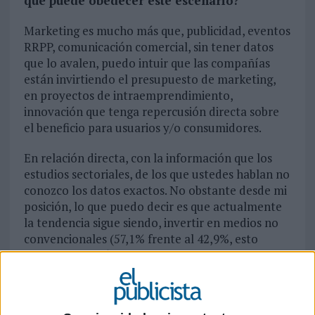
qué puede obedecer este escenario?
Marketing es mucho más que, publicidad, eventos
RRPP, comunicación comercial, sin tener datos
que lo avalen, puedo intuir que las compañías
están invirtiendo el presupuesto de marketing,
en proyectos de intraemprendimiento,
innovación que tenga repercusión directa sobre
el beneficio para usuarios y/o consumidores.
En relación directa, con la información que los
estudios sectoriales, de los que ustedes hablan no
conozco los datos exactos. No obstante desde mi
posición, lo que puedo decir es que actualmente
la tendencia sigue siendo, invertir en medios no
convencionales (57,1% frente al 42,9%, esto
incluye televisión) como bien hemos podido ver
en el último Estudio de la Inversión Publicitaria
en España 2019 de Infoadex, pero sobre todo en
aquellos canales o acciones más digitales &