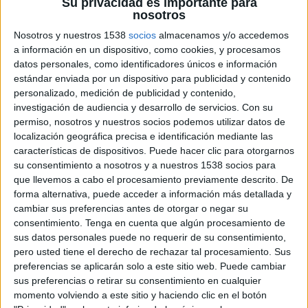
Su privacidad es importante para
sociales (RRSS, influencers, display, mkt móvil…).
nosotros
Desde mi experiencia, no creo que las inversiones
en publicidad, comunicación comercial, eventos o
Nosotros y nuestros 1538
socios
almacenamos y/o accedemos
a información en un dispositivo, como cookies, y procesamos
RR.PP. se haya estancado, o se vaya a estancar, ya
datos personales, como identificadores únicos e información
que cada vez más, las estrategias de los clientes,
estándar enviada por un dispositivo para publicidad y contenido
se centran en escenarios más integrales que
personalizado, medición de publicidad y contenido,
aúnan más canales (convencionales o no
investigación de audiencia y desarrollo de servicios.
Con su
convencionales) para potenciar el alcance, pero
permiso, nosotros y nuestros socios podemos utilizar datos de
sobre todo para abarcar más target.
localización geográfica precisa e identificación mediante las
características de dispositivos. Puede hacer clic para otorgarnos
Por tanto y respondiendo la pregunta, este
su consentimiento a nosotros y a nuestros 1538 socios para
nuevo escenario se debe principalmente al
que llevemos a cabo el procesamiento previamente descrito. De
crecimiento de nuevas generaciones mucho más
forma alternativa, puede acceder a información más detallada y
digitales, sociales & tecnológicas que obligan a las
cambiar sus preferencias antes de otorgar o negar su
marcas a estar presentes en canales más afines,
consentimiento.
Tenga en cuenta que algún procesamiento de
sus datos personales puede no requerir de su consentimiento,
no creo que tenga que ver tanto con las
pero usted tiene el derecho de rechazar tal procesamiento. Sus
diferentes áreas mencionadas en la publicación,
preferencias se aplicarán solo a este sitio web. Puede cambiar
sino con canales y acciones que se ajustan más a
sus preferencias o retirar su consentimiento en cualquier
las necesidades de las nuevas generaciones. Pero
momento volviendo a este sitio y haciendo clic en el botón
veremos que las inversiones irán variando con los