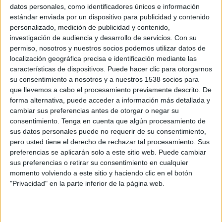
datos personales, como identificadores únicos e información
24 DE MAYO DE 2011
estándar enviada por un dispositivo para publicidad y contenido
personalizado, medición de publicidad y contenido,
Lino Escalera (en la imagen) y el francés Didier
investigación de audiencia y desarrollo de servicios.
Con su
Kerbrat fichan por la productora española.
permiso, nosotros y nuestros socios podemos utilizar datos de
La productora publicitaria Aproductions (
www.aproductions.info
) ha reforzado
localización geográfica precisa e identificación mediante las
su cartera de realizadores en España con la incorporación de Lino escalera, que
características de dispositivos. Puede hacer clic para otorgarnos
su consentimiento a nosotros y a nuestros 1538 socios para
trabajará en exclusiva con esta empresa. A lo largo de su trayectoria este realizador
que llevemos a cabo el procesamiento previamente descrito. De
ha trabajado para marcas como Amnistía Internacional, Central Lechera o Junta de
forma alternativa, puede acceder a información más detallada y
Extremadura.
cambiar sus preferencias antes de otorgar o negar su
consentimiento.
Tenga en cuenta que algún procesamiento de
A nivel internacional la productora ha empezado a representar a Didier Kerbrat,
sus datos personales puede no requerir de su consentimiento,
realizador de origen francés especializado en el mundo de la moda y belleza. este
pero usted tiene el derecho de rechazar tal procesamiento. Sus
profesional se suma a Brent Bonascorso y Reuben Suntherland los otros dos
preferencias se aplicarán solo a este sitio web. Puede cambiar
directores internacionales que la firma representa en el mercado publicitario
sus preferencias o retirar su consentimiento en cualquier
español.
momento volviendo a este sitio y haciendo clic en el botón
"Privacidad" en la parte inferior de la página web.
IMPRIMIR