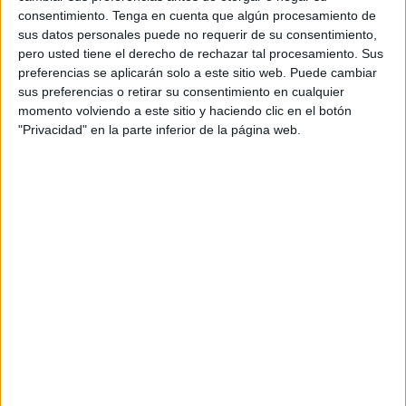
empez
consentimiento.
Tenga en cuenta que algún procesamiento de
sus datos personales puede no requerir de su consentimiento,
ó a
pero usted tiene el derecho de rechazar tal procesamiento. Sus
colabo
preferencias se aplicarán solo a este sitio web. Puede cambiar
rar
sus preferencias o retirar su consentimiento en cualquier
con
momento volviendo a este sitio y haciendo clic en el botón
Proactiva en octubre de 2015, produciendo dos
"Privacidad" en la parte inferior de la página web.
videos,
uno protagonizado por
publicitarios/as como Toni Segarra, Risto
Mejide, Luis Bassat o Joaquín Lorente
y
otro
por Oscar Camps.
El tercer video, producido por Richard Wakefield
y Sandra Balsells, realizado por Joan Giralt i Pol
Luis Benaiges, cuenta con 18 personas relevantes
del mundo del periodismo y del mundo de las
relaciones internacionales: Judith Colell, Francesc
Romeu, Enric Calpena, Joan Tharrats, Carme
Basté, Míriam Díez, Josep Maria Carbonell, Paris
Grau, Sandra Balsells, Ignasi Boada, Jordi Collell,