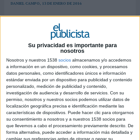
DANIEL CAMPO, 13 DE ENERO DE 2016
La micro ONG Proactiva Open Arms ha
conseguido 540.000 euros gracias a 8000
donaciones en 11 semanas.
El director de Proactiva Open Arms Oscar Camps
Su privacidad es importante para
(imagen derecha) y dos personas de su equipo lo
nosotros
dejaron todo en agosto de 2015 y se fueron a
Lesbos con 15.000 euros. Cinco meses después,
Nosotros y nuestros 1538
socios
almacenamos y/o accedemos
a información en un dispositivo, como cookies, y procesamos
son 16 submarinistas, con dos embarcaciones
datos personales, como identificadores únicos e información
nuevas, varias motos de agua, un 4x4 y un
estándar enviada por un dispositivo para publicidad y contenido
equipamiento de primer nivel. Han rescatado a
personalizado, medición de publicidad y contenido,
más de 140.000 refugiados/as sirios/as de
investigación de audiencia y desarrollo de servicios.
Con su
ahogarse en el mar, aunque 3.500 han dejado su
permiso, nosotros y nuestros socios podemos utilizar datos de
vida en el intento.
localización geográfica precisa e identificación mediante las
características de dispositivos. Puede hacer clic para otorgarnos
Publici
su consentimiento a nosotros y a nuestros 1538 socios para
tarios
que llevemos a cabo el procesamiento previamente descrito. De
Implic
forma alternativa, puede acceder a información más detallada y
ados
cambiar sus preferencias antes de otorgar o negar su