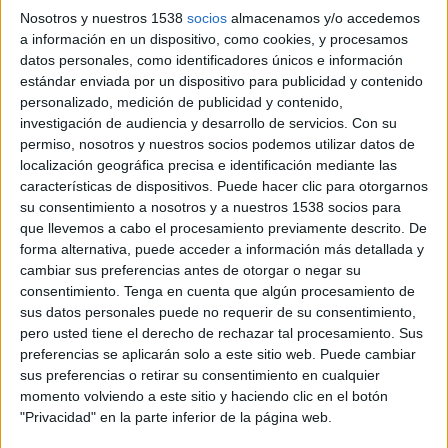
Nosotros y nuestros 1538
socios
almacenamos y/o accedemos
a información en un dispositivo, como cookies, y procesamos
20 DE ENERO DE 2016
datos personales, como identificadores únicos e información
estándar enviada por un dispositivo para publicidad y contenido
Sobre una base de más de 6.000 millones de
personalizado, medición de publicidad y contenido,
investigación de audiencia y desarrollo de servicios.
Con su
dispositivos generadores toda clase de datos a
permiso, nosotros y nuestros socios podemos utilizar datos de
nivel mundial, Wunderman lanza un nuevo
localización geográfica precisa e identificación mediante las
servicio para impulsar el conocimiento del cliente
características de dispositivos. Puede hacer clic para otorgarnos
El aumento de dispositivos conectados a internet no solo está creciendo de manera
su consentimiento a nosotros y a nuestros 1538 socios para
vertiginosa año a año, sino que además está representando una gran oportunidad para
que llevemos a cabo el procesamiento previamente descrito. De
forma alternativa, puede acceder a información más detallada y
aquellas empresas que quieren conocer mejor el comportamiento del consumidor y mejorar
cambiar sus preferencias antes de otorgar o negar su
así su relación con ellos.
consentimiento.
Tenga en cuenta que algún procesamiento de
sus datos personales puede no requerir de su consentimiento,
Dado que a través de las redes wifi es posible saber cuándo va un consumidor a una
pero usted tiene el derecho de rechazar tal procesamiento. Sus
tienda, si compra en ella o si hace uso de algunos de sus servicios, Wunderman ha
preferencias se aplicarán solo a este sitio web. Puede cambiar
lanzado Wunderbox. Se trata de un servicio a través del cual se puede conocer el
sus preferencias o retirar su consentimiento en cualquier
comportamiento de los clientes actuales y potenciales y establecer con ellos una
momento volviendo a este sitio y haciendo clic en el botón
comunicación directa según sus intereses. Wunderbox detecta en tiempo real la ubicación
"Privacidad" en la parte inferior de la página web.
wifi de los diferentes dispositivos en un radio de hasta 50 metros sin que éstos estén