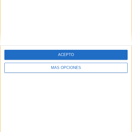
ARTÍCULOS ALEATORIOS
ACEPTO
MÁS OPCIONES
06/08/2026
El uso de la IA generativa
alcanza ya al 62% de los