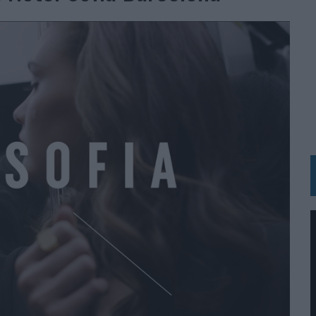
RÁ A PRUEBA LA CREATIVIDAD DE LAS MARCAS
N LA INFANCIA EN SU ESTRATEGIA
OS EN VERANO Y SUPERA AL MÓVIL COMO DISPOSITIVO MÁS UTILIZADO
OS ESPAÑOLES
IRECTORA COMERCIAL GLOBAL
BLE INSPIRADA EN CORNETTO, CALIPPO Y SOLERO
MAR EL PATRIMONIO HISTÓRICO EN ACTIVOS CULTURALES Y ECONÓMICOS
LA GESTIÓN DE SUS RELACIONES CON LOS MEDIOS
ARIO EN SU ÚLTIMA CAMPAÑA INTERNACIONAL
N DE MARCA A LARGO PLAZO Y LA MEDICIÓN SON DOS CARAS DE LA MISMA
N HOTELS & RESORTS