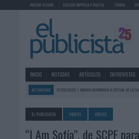
INICIAR SESIÓN
EDICIÓN IMPRESA Y DIGITAL
TIENDA
OF
INICIO
NOTICIAS
ARTÍCULOS
ENTREVISTAS
ACTUALIDAD
07/08/2026
|
MAHOU REIVINDICA EL RITUAL DE LA CA
07/08/2026
|
MG SPIRIT RELANZA SU MARCA CON UNA ESTRATEGIA 
07/08/2026
|
PATRÓN CONVIERTE EL NUEVO SINGLE DE ARÓN PIPER EN
EL PUBLICISTA
VIDEOS
VIDEOS
07/08/2026
|
EL VERANO PONE A PRUEBA LA ESTRATEGIA DIGITAL DE
“I Am Sofía”, de SCPF par
07/08/2026
|
VUELING CONVIERTE LOS RECUERDOS EN SOUVENIRS CO