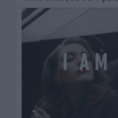
07/08/2026
|
CUANDO SE APAGUE EL SOL, EL ECLIPSE DE 2026 POND
06/08/2026
|
‘LA VUELTA’, DE FENOMENAL PARA MÁLAGA CF
06/08/2026
|
SIETE DE CADA DIEZ EMPRESAS ESPAÑOLAS NO INTEGRA
06/08/2026
|
LA TELEVISIÓN SIGUE LIDERANDO EL CONSUMO DE MEDI
06/08/2026
|
EL USO DE LA IA GENERATIVA ALCANZA YA AL 62% DE L
06/08/2026
|
SYSTEM1 NOMBRA A KIMBERLY BASTONI COMO NUEVA D
06/08/2026
|
FRIGO Y UNIQLO LANZAN UNA COLECCIÓN PERSONALIZA
06/08/2026
|
LA IA ESTÁ SUBIENDO EL LISTÓN DE LA CREATIVIDAD
05/08/2026
|
BEON WORLDWIDE LANZA RAÍZ URBANA PARA TRANSFOR
05/08/2026
|
FABRA COMUNICACIÓN INCORPORA A CASONÁ Y ASUME 
05/08/2026
|
LOPESAN HOTELS & RESORTS ACERCA EL PARAÍSO CAN
05/08/2026
|
LUIS ARQUILLOS (BURGO DE ARIAS): “LA CONSTRUCCIÓ
MONEDA”
04/08/2026
|
‘EL PARAÍSO MÁS CERCA’, DE 22GRADOS PARA LOPESA