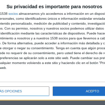
Su privacidad es importante para nosotros
s 1538
socios
almacenamos y/o accedemos a información en un disposit
sonales, como identificadores únicos e información estándar enviada 
ntenido personalizado, medición de publicidad y contenido, investigaci
os.
Con su permiso, nosotros y nuestros socios podemos utilizar datos 
identificación mediante las características de dispositivos. Puede hacer
E
ntimiento a nosotros y a nuestros 1538 socios para que llevemos a ca
s
. De forma alternativa, puede acceder a información más detallada y 
t
e otorgar o negar su consentimiento.
Tenga en cuenta que algún proc
v
de no requerir de su consentimiento, pero usted tiene el derecho de r
referencias se aplicarán solo a este sitio web. Puede cambiar sus pref
alquier momento volviendo a este sitio y haciendo clic en el botón "Pri
 web.
ria
ÁS OPCIONES
ACEPTO