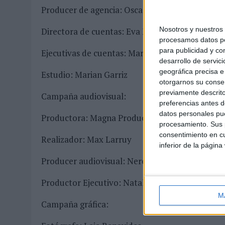
Producer de agencia: Oscar Armengol
Nosotros y nuestro
Directora de cuentas: Eva Mollet
procesamos datos per
para publicidad y co
Ejecutivas de cuentas: Marta de la Mano
desarrollo de servici
geográfica precisa e 
Estudio: Marian Garriz
otorgarnos su conse
previamente descrito
Campaña audiovisual:
preferencias antes d
datos personales pue
Productora: Magna Productions
procesamiento. Sus p
consentimiento en cu
Realizador: Max Larruy
inferior de la página
Producer audiovisual: Nerea Cuicchi, Sara Rente
Productor Ejecutivo: Natalia Gisbert
M
Campaña gráfica: