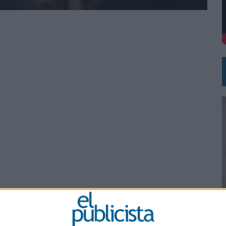
VECES’, DE INUSUALY PARA CERVEZA CAPAZ
NA CAMPAÑA QUE CELEBRA SU REGRESO A PRIMERA DIVISIÓN
0
a, David Turover