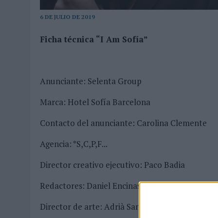
04/08/2026
|
‘LA ÚNICA CERVEZA DEL MUNDO QUE SE DISFRUTA DOS 
6 DE JULIO DE 2019
07/08/2026
|
EL MÁLAGA CF CULMINA SU TRILOGÍA DE MARCA CON U
Ficha técnica “I Am Sofía”
Anunciante: Selenta Group
Marca: Hotel Sofía Barcelona
Contacto del anunciante: Carolina Clemente
Agencia: *S,C,P,F...
Director creativo ejecutivo: Paco Badia
Redactores: Daniel Encinas
Director de arte: Adrià Sanchez, Sergi Boixader