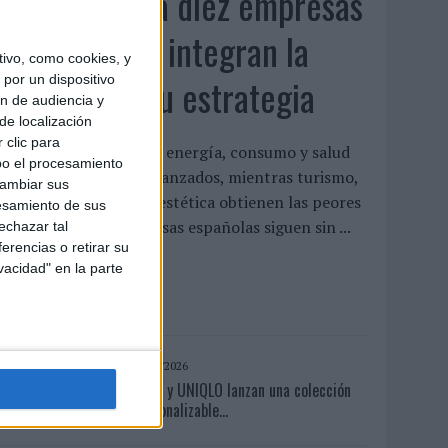
Siete de cada diez empresas
españolas no integran la
ivo, como cookies, y
infancia en su estrategia
por un dispositivo
ón de audiencia y
de localización
 clic para
l estudio concluye que energía, consumo y salud
bo el procesamiento
on los sectores más avanzados, mientras turismo,
cambiar sus
ecnología y gaming o estética obtienen las peores
esamiento de sus
aloraciones Las empresas españolas siguen sin ...
echazar tal
erencias o retirar su
vacidad" en la parte
LEER MÁS
06/08/2026
Frigo y UNIQLO lanzan una colección
personalizable...