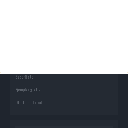
Normas de uso
Política de privacidad
PUBLICACIONES
Tienda
Suscríbete
Ejemplar gratis
Oferta editorial