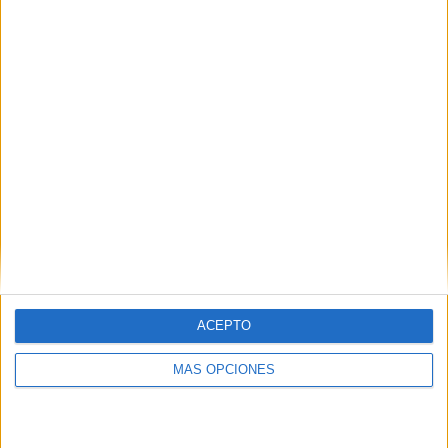
IMPRIMIR
TWEET
SHARE
SHARE
ENVIAR
ACEPTO
PIN
MÁS OPCIONES