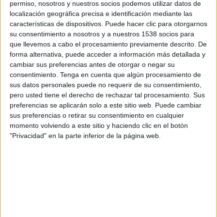
La compañía española cuenta con un estilo
permiso, nosotros y nuestros socios podemos utilizar datos de
propio que la convierte en referente mundial en
localización geográfica precisa e identificación mediante las
el diseño y producción de cerámicas y lozas de
características de dispositivos. Puede hacer clic para otorgarnos
alta calidad. Esta colaboración supone una
su consentimiento a nosotros y a nuestros 1538 socios para
apuesta por unir tradición y modernidad en sus
que llevemos a cabo el procesamiento previamente descrito. De
forma alternativa, puede acceder a información más detallada y
piezas, con tres nuevos diseños de ceniceros que
cambiar sus preferencias antes de otorgar o negar su
nos trasladan a la cultura del habano, con la que
consentimiento.
Tenga en cuenta que algún procesamiento de
La Cartuja de Sevilla
mantiene una relación
sus datos personales puede no requerir de su consentimiento,
muy estrecha desde hace décadas.
pero usted tiene el derecho de rechazar tal procesamiento. Sus
preferencias se aplicarán solo a este sitio web. Puede cambiar
En los últimos años, la tendencia “luxury
sus preferencias o retirar su consentimiento en cualquier
handmade”, en la que se basa esta nueva
momento volviendo a este sitio y haciendo clic en el botón
colección, ha vivido un auténtico boom,
"Privacidad" en la parte inferior de la página web.
impulsando la artesanía de calidad y haciendo
despegar a jóvenes artistas que apuestan por la
producción a pequeña escala utilizando
materiales de calidad y diseños exclusivos. Esta
tendencia ha propiciado la recuperación de
profesiones tradicionales bajo una perspectiva
innovadora.