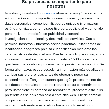
Su privacidad es importante para
nosotros
Nosotros y nuestros 1538
socios
almacenamos y/o accedemos
a información en un dispositivo, como cookies, y procesamos
datos personales, como identificadores únicos e información
20 DE ENERO DE 2016
estándar enviada por un dispositivo para publicidad y contenido
personalizado, medición de publicidad y contenido,
Josh Prince (presidente del Grupo MDL) y
investigación de audiencia y desarrollo de servicios.
Con su
Alexandra von Platón (presidenta de Publicis
permiso, nosotros y nuestros socios podemos utilizar datos de
Healthcare Group) liderarán los equipos de este
localización geográfica precisa e identificación mediante las
características de dispositivos. Puede hacer clic para otorgarnos
año.
su consentimiento a nosotros y a nuestros 1538 socios para
Lions Health, el evento organizado por los
que llevemos a cabo el procesamiento previamente descrito. De
Cannes Lions enfocado a la publicidad médico
forma alternativa, puede acceder a información más detallada y
farmacéutica y de salud y que sirve de antesala a
cambiar sus preferencias antes de otorgar o negar su
la celebración del festival publicitario de
consentimiento.
Tenga en cuenta que algún procesamiento de
referencia para la industria publicitaria global, ya
sus datos personales puede no requerir de su consentimiento,
cuenta con presidentes del jurado. Se trata de
pero usted tiene el derecho de rechazar tal procesamiento. Sus
Josh Prince, presidente del Grupo MDL, y de
preferencias se aplicarán solo a este sitio web. Puede cambiar
Alexandra von Platón, presidenta de Publicis
sus preferencias o retirar su consentimiento en cualquier
Healthcare. Mientras que el primero ejercerá
momento volviendo a este sitio y haciendo clic en el botón