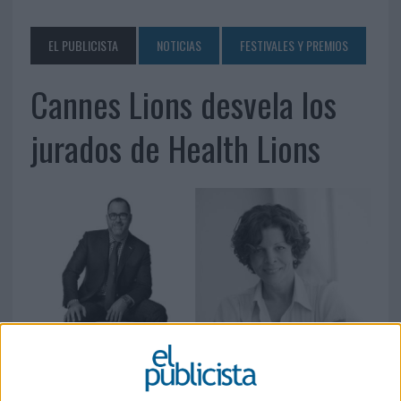
EL PUBLICISTA
NOTICIAS
FESTIVALES Y PREMIOS
Cannes Lions desvela los
jurados de Health Lions