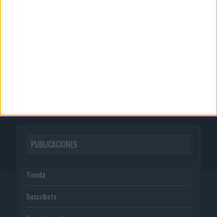
Quienes somos
Publicidad
Normas de uso
Política de privacidad
PUBLICACIONES
Tienda
Suscríbete