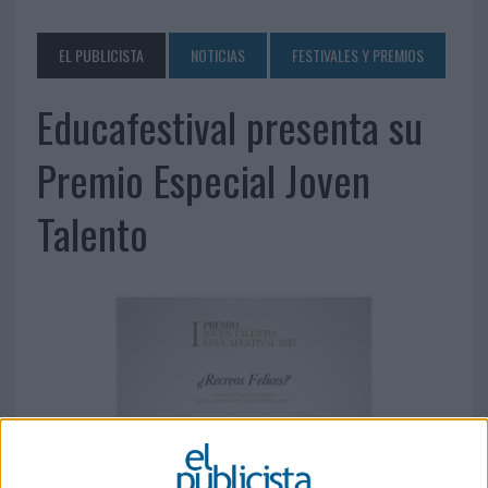
EL PUBLICISTA
NOTICIAS
FESTIVALES Y PREMIOS
Educafestival presenta su
Premio Especial Joven
Talento