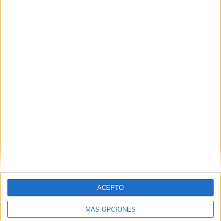
VÍDEO DESTACADO
ACEPTO
MÁS OPCIONES
ARTÍCULOS ALEATORIOS