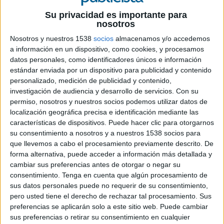
Su privacidad es importante para
nosotros
Nosotros y nuestros 1538
socios
almacenamos y/o accedemos
a información en un dispositivo, como cookies, y procesamos
datos personales, como identificadores únicos e información
estándar enviada por un dispositivo para publicidad y contenido
personalizado, medición de publicidad y contenido,
23 DE FEBRERO DE 2017
investigación de audiencia y desarrollo de servicios.
Con su
permiso, nosotros y nuestros socios podemos utilizar datos de
Educafestival, el I Festival Internacional de
localización geográfica precisa e identificación mediante las
Publicidad Educativa
presenta su Premio
características de dispositivos. Puede hacer clic para otorgarnos
Especial Joven Talento. Este reconocimiento
su consentimiento a nosotros y a nuestros 1538 socios para
que llevemos a cabo el procesamiento previamente descrito. De
surge con el objetivo de fomentar y alentar a
forma alternativa, puede acceder a información más detallada y
estudiantes y jóvenes creativos del sector
cambiar sus preferencias antes de otorgar o negar su
menores de 28 años que a través de sus ideas e
consentimiento.
Tenga en cuenta que algún procesamiento de
innovación presenten las mejores campañas
sus datos personales puede no requerir de su consentimiento,
publicitarias en base al reto que Educafestival
pero usted tiene el derecho de rechazar tal procesamiento. Sus
junto con la Fundación Botín han planteado para
preferencias se aplicarán solo a este sitio web. Puede cambiar
todos ellos.
sus preferencias o retirar su consentimiento en cualquier